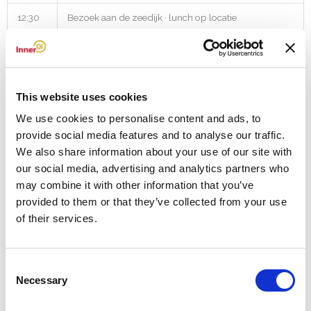
12:30
Bezoek aan de zeedijk · lunch op locatie
13:30
Wandeling in drie groepen
15:30
Afronding · intenties uitspreken
This website uses cookies
17:00
Einde programma
We use cookies to personalise content and ads, to
provide social media features and to analyse our traffic.
We also share information about your use of our site with
our social media, advertising and analytics partners who
HET TEAM
may combine it with other information that you’ve
provided to them or that they’ve collected from your use
Drie mensen. Drie perspectieven.
of their services.
Consent
Necessary
Selection