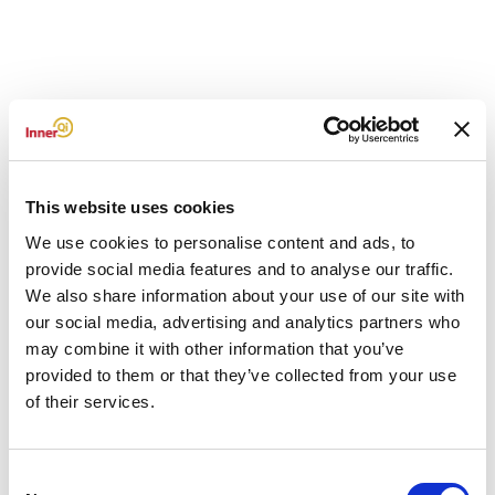
This website uses cookies
InnerQi is gevestigd in het prachtige Grou (Friesland). De locatie
We use cookies to personalise content and ads, to
ligt vlakbij (500 m) het NS station Grou-Jirnsum en direct aan de
provide social media features and to analyse our traffic.
snelweg (A32). Wil je in de omgeving overnachten? In Grou kun
je een hotel boeken met uitzicht over het mooie pikmeer.
We also share information about your use of our site with
our social media, advertising and analytics partners who
Op locatie hebben we een aparte trainingsruimte waar onze
may combine it with other information that you’ve
opleidingen plaatsvinden. Daarnaast geven we ook trainingen op
provided to them or that they’ve collected from your use
andere locaties in het land en kunnen we bij jou op kantoor
of their services.
komen. Neem contact op en vraag naar de mogelijkheden!
Locatie Grou
Consent
Oedsmawei 18 A