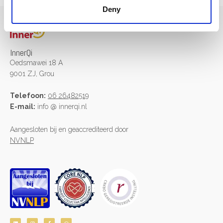
Deny
InnerQi
Oedsmawei 18 A
9001 ZJ, Grou
Telefoon:
06 26482519
E-mail:
info @ innerqi.nl
Aangesloten bij en geaccrediteerd door
NVNLP
L
I
F
W