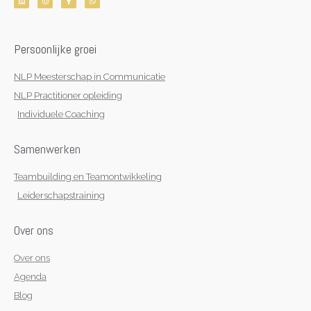
i
n
a
h
n
s
c
a
k
t
e
t
e
a
b
s
d
g
o
a
i
r
o
p
n
a
k
p
Persoonlijke groei
m
-
f
NLP Meesterschap in Communicatie
NLP Practitioner opleiding
Individuele Coaching
Samenwerken
Teambuilding en Teamontwikkeling
Leiderschapstraining
Over ons
Over ons
Agenda
Blog