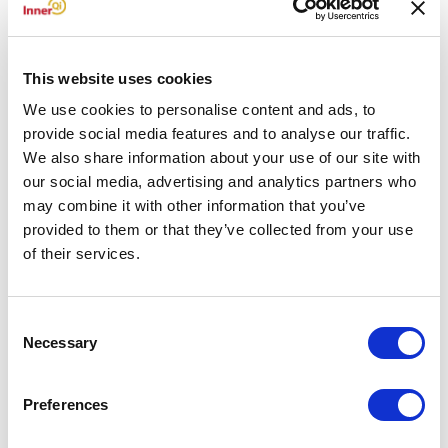
This website uses cookies
We use cookies to personalise content and ads, to
provide social media features and to analyse our traffic.
Dan ben je bij ons aan het juiste adres
!
We also share information about your use of our site with
our social media, advertising and analytics partners who
Op deze site vind je meer informatie over wat InnerQi voor
may combine it with other information that you’ve
je kan betekenen.
provided to them or that they’ve collected from your use
of their services.
Wat is er allemaal voor
waardevols
te vinden?
De specifieke trainingen die wij je kunnen bieden
De diverse vormen van coaching
Consent
De mogelijkheden voor advies op maat
Necessary
Selection
Enthousiaste ervaringen van deelnemers
En … natuurlijk met wie krijg je te maken en wat hebben ze je te
bieden?
Preferences
Je vraag is ons startpunt en vandaar uit bekijken wij samen welke