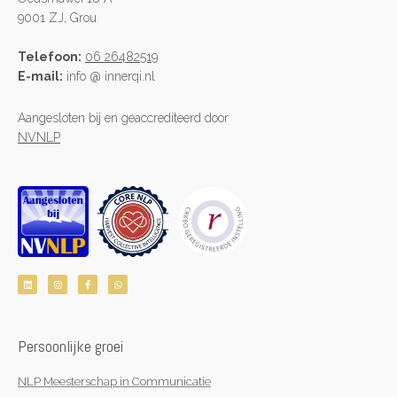
9001 ZJ, Grou
Telefoon:
06 26482519
E-mail:
info @ innerqi.nl
Aangesloten bij en geaccrediteerd door
NVNLP
L
I
F
W
i
n
a
h
n
s
c
a
k
t
e
t
e
a
b
s
d
g
o
a
i
r
o
p
n
a
k
p
Persoonlijke groei
m
-
f
NLP Meesterschap in Communicatie