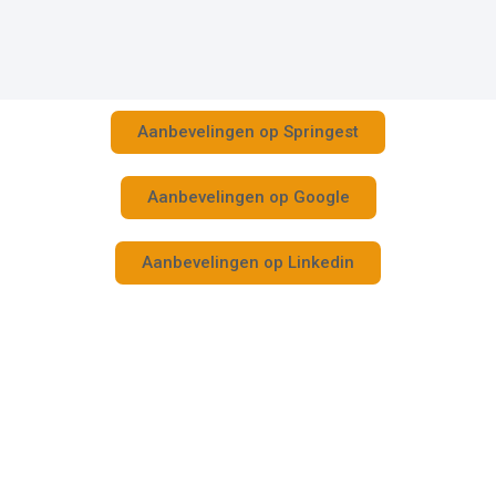
Aanbevelingen op Springest
Aanbevelingen op Google
Aanbevelingen op Linkedin
Bel vrijblijvend voor meer informatie
Wil je graag meer weten over onze opleidingen en/of