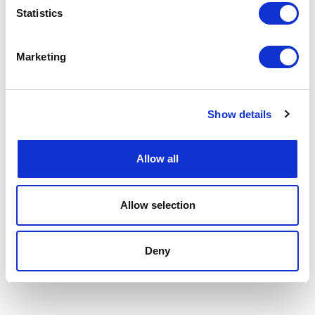
training en/of begeleiding bij je en bij je vraag past.
Statistics
Denk aan:
Marketing
Teambuilding en -ontwikkeling
;
samenwerken voor het beste
resultaat
Leiding geven en
leiderschapsontwikkeling
;
de beste leider, de
beste medewerkers
Show details
Communicatie en NLP;
communiceer authentiek en
overtuigend
“Paard als Spiegel”,
coaching met paarden
;
pure en eerlijke
Allow all
feedback op wat je uitstraalt.
Wij kijken er naar uit je persoonlijk te ontmoeten. Neem contact met
Allow selection
ons op voor een GRATIS
kennismakingsgesprek
..
Hartelijke InnerQi groet,
Deny
Het team van InnerQi