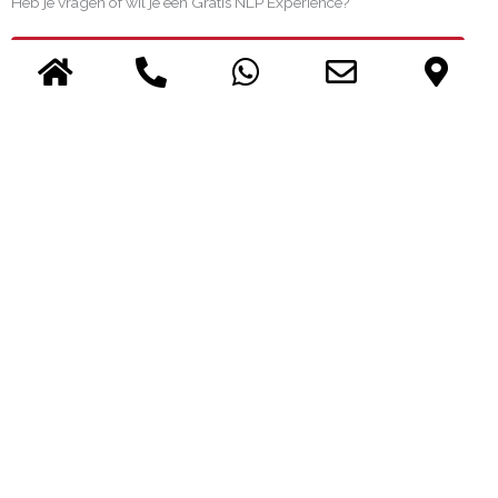
Heb je vragen of wil je een Gratis NLP Experience?
Meld je aan voor de Gratis NLP Experience
InnerQi
Oedsmawei 18 A
9001 ZJ, Grou
Telefoon:
06 26482519
E-mail:
info @ innerqi.nl
Aangesloten bij en geaccrediteerd door
NVNLP