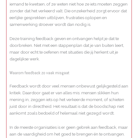
iemand te kwetsen, of ze weten niet hoe ze iets moeten zeggen
zonder dat het verkeerd valt. Die onzekerheid zorgt ervoor dat
eerlijke gesprekken uitblijven, frustraties oplopen en
samenwerking stroever wordt dan nodig is.
Deze training feedback geven en ontvangen helpt je dat te
doorbreken. Niet met een stappenplan dat je van buiten leert,
maar door echt te oefenen met situaties die jij herkent uit je
dagelijkse werk.
Waarom feedback zo vaak misgaat
Feedback wordt door veel mensen onbewust gelijkgesteld aan
kritiek. Daardoor gaat er van alles mis: mensen slikken hun
mening in, zeggen iets op het verkeerde moment, of schieten
juist door in directheid. Het resultaat is dat de boodschap niet
aankomt zoals bedoeld of helemaal niet gezegd wordt.
In de meeste organisaties is er geen gebrek aan feedback, maar
aan de vaardigheid om het goed te brengen én te ontvangen.