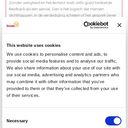
Zonder veiligheid en helderheid voelt zelfs goed bedoelde
feedback als een aanval. Dan is het logisch dat mensen
dichtklappen, in de verdediging schieten of het gesprek liever
vermijden.
De training feedback geven en ontvangen doorbreekt dat
patroon. Je leert hoe je feedback kunt geven die mensen écht
This website uses cookies
iets geeft om mee verder te gaan en hoe je feedback kunt
ontvangen zonder je meteen te verdedigen of te klein te voelen.
We use cookies to personalise content and ads, to
provide social media features and to analyse our traffic.
Wat je leert in deze training feedback geven en ontvangen
We also share information about your use of our site with
our social media, advertising and analytics partners who
In deze praktijkgerichte training werk je aan de vaardigheden
may combine it with other information that you’ve
die je nodig hebt om open, helder en zonder spanning te
provided to them or that they’ve collected from your use
communiceren. Je leert feedback geven zonder oordeel, zodat
of their services.
de ander zich niet aangevallen voelt maar uitgenodigd om te
groeien. Je leert ook hoe je feedback ontvangt op een manier
die je verder helpt in plaats van je terugtrekt in jezelf.
Consent
Necessary
Selection
Daarnaast besteden we aandacht aan het benoemen van wat je