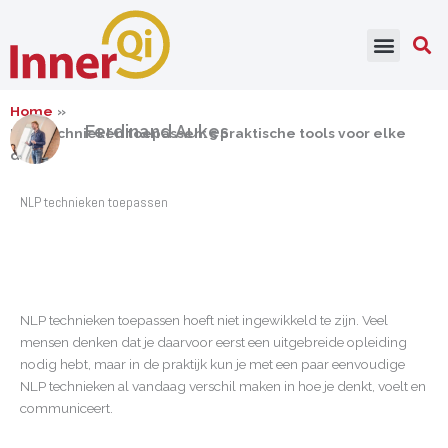
Ga
naar
de
inhoud
Home
Ferdinand Aukes
NLP technieken toepassen: 5 praktische tools voor elke
dag.
NLP technieken toepassen
NLP technieken toepassen hoeft niet ingewikkeld te zijn. Veel
mensen denken dat je daarvoor eerst een uitgebreide opleiding
nodig hebt, maar in de praktijk kun je met een paar eenvoudige
NLP technieken al vandaag verschil maken in hoe je denkt, voelt en
communiceert.