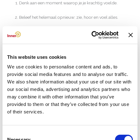
Denk aan een moment waarop je je krachtig voelde.
Beleef het helemaal opnieuw: zie, hoor en voel alles.
Druk op een specifieke plek (bijvoorbeeld je hand).
Herhaal dit 3 keer om het anker te versterken.
This website uses cookies
Gebruik dit gebaar op een spannend moment.
We use cookies to personalise content and ads, to
provide social media features and to analyse our traffic.
Zo werkt NLP-ankeren stap voor stap
We also share information about your use of our site with
5. 💬 Overtuigingen onderzoeken en herschrijven
our social media, advertising and analytics partners who
may combine it with other information that you’ve
Wat het is:
provided to them or that they’ve collected from your use
Je overtuigingen sturen je gedrag. NLP helpt je belemmerende
of their services.
overtuigingen bewust te maken en om te buigen.
Voorbeeld:
Consent
“Ik ben niet goed in netwerken” → “Ik leer steeds makkelijker
Necessary