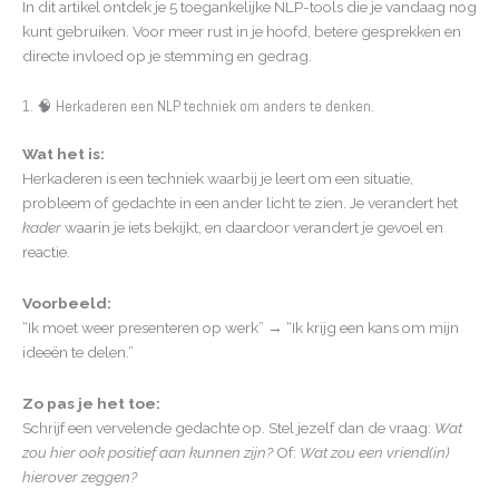
In dit artikel ontdek je 5 toegankelijke NLP-tools die je vandaag nog
kunt gebruiken. Voor meer rust in je hoofd, betere gesprekken en
directe invloed op je stemming en gedrag.
1. 🧠 Herkaderen een NLP techniek om anders te denken.
Wat het is:
Herkaderen is een techniek waarbij je leert om een situatie,
probleem of gedachte in een ander licht te zien. Je verandert het
kader
waarin je iets bekijkt, en daardoor verandert je gevoel en
reactie.
Voorbeeld:
“Ik moet weer presenteren op werk” → “Ik krijg een kans om mijn
ideeën te delen.”
Zo pas je het toe:
Schrijf een vervelende gedachte op. Stel jezelf dan de vraag:
Wat
zou hier ook positief aan kunnen zijn?
Of:
Wat zou een vriend(in)
hierover zeggen?