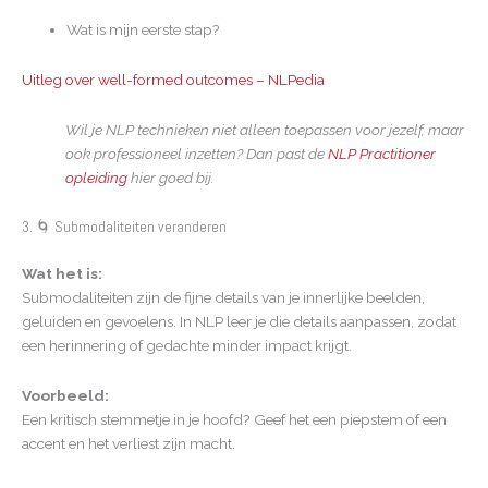
Wat is mijn eerste stap?
Uitleg over well-formed outcomes – NLPedia
Wil je NLP technieken niet alleen toepassen voor jezelf, maar
ook professioneel inzetten? Dan past de
NLP Practitioner
opleiding
hier goed bij.
3. 🌀 Submodaliteiten veranderen
Wat het is:
Submodaliteiten zijn de fijne details van je innerlijke beelden,
geluiden en gevoelens. In NLP leer je die details aanpassen, zodat
een herinnering of gedachte minder impact krijgt.
Voorbeeld:
Een kritisch stemmetje in je hoofd? Geef het een piepstem of een
accent en het verliest zijn macht.