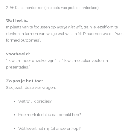
2. 🎯 Outcome-denken (in plaats van probleem-denken)
Wat het is:
In plaats van te focussen op
wat je niet wilt
, train je jezelf om te
denken in termen van wat je wél wilt. In NLP noemen we dit “well-
formed outcomes”.
Voorbeeld:
“Ik wil minder onzeker zijn” → “Ik wil me zeker voelen in
presentaties.”
Zo pas je het toe:
Stel jezelf deze vier vragen:
Wat wil ik precies?
Hoe merk ik dat ik dat bereikt heb?
Wat levert het mij (of anderen) op?