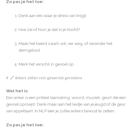
Zo pas je het toe:
Denk aan iets waar je stress van krijgt.
Hoe zie of hoor je dat in je hoofd?
Maak het beeld zwart-wit, ver weg, of verander het
stemgeluid.
Merk het verschil in gevoel op.
4. 🔗 Ankers zetten voor gewenste gevoelens
Wat het is:
Een anker is een prikkel (aanraking, woord, muziek, geur) die een
gevoel oproept. Denk maar aan het liedje van je jeugd of de geur
van appeltaart. In NLP leer je zulke ankers bewust te zetten.
Zo pas je het toe: