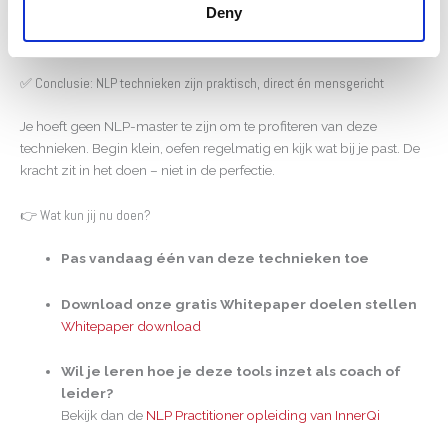
Deny
verandering. En het mooiste? Je hebt geen ander nodig om te
beginnen – jij hebt de tools al in je.
✅ Conclusie: NLP technieken zijn praktisch, direct én mensgericht
Je hoeft geen NLP-master te zijn om te profiteren van deze
technieken. Begin klein, oefen regelmatig en kijk wat bij je past. De
kracht zit in het doen – niet in de perfectie.
👉 Wat kun jij nu doen?
Pas vandaag één van deze technieken toe
Download onze gratis Whitepaper doelen stellen
Whitepaper download
Wil je leren hoe je deze tools inzet als coach of
leider?
Bekijk dan de
NLP Practitioner opleiding van InnerQi