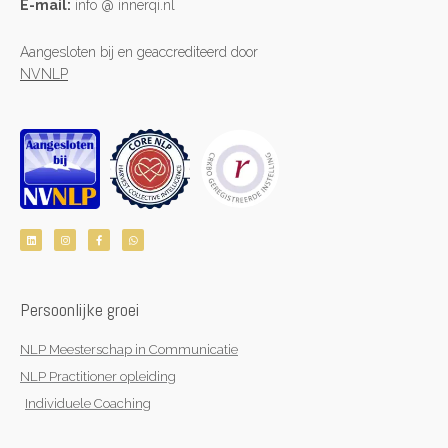
E-mail:
info @ innerqi.nl
Aangesloten bij en geaccrediteerd door
NVNLP
L
I
F
W
i
n
a
h
n
s
c
a
k
t
e
t
e
a
b
s
d
g
o
a
i
r
o
p
n
a
k
p
Persoonlijke groei
m
-
f
NLP Meesterschap in Communicatie
NLP Practitioner opleiding
Individuele Coaching