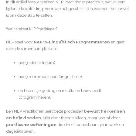
In dit artikel lees je wat een NLP Practitioner precies is, wat je leert
tijdens de opleiding, voor wie het geschikt is en wanneer het zinvol
is om deze stap te zetten.
Wat betekent NLP Practitioner?
NLP staat voor
Neuro-Linguïstisch Programmeren
en gaat
over de samenhang tussen:
hoe je denkt (neuro),
hoe je communiceert (linguïstisch),
en hoe dit je gedrag en resultaten beïnvloedt
(programmeren).
Een NLP Practitioner leert deze processen
bewust herkennen
en beïnvloeden
. Niet door theorie alleen, maar vooral door
praktische oefeningen
die direct toepasbaar zijn in werk en
dagelijks leven.