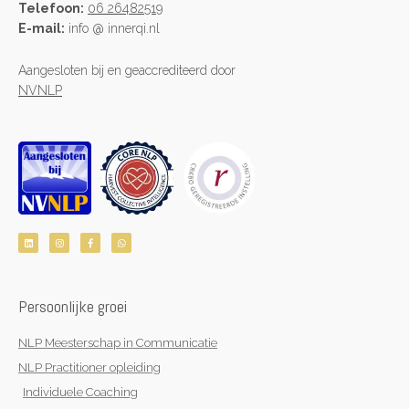
Telefoon:
06 26482519
E-mail:
info @ innerqi.nl
Aangesloten bij en geaccrediteerd door
NVNLP
L
I
F
W
i
n
a
h
n
s
c
a
k
t
e
t
e
a
b
s
d
g
o
a
i
r
o
p
n
a
k
p
Persoonlijke groei
m
-
f
NLP Meesterschap in Communicatie
NLP Practitioner opleiding
Individuele Coaching