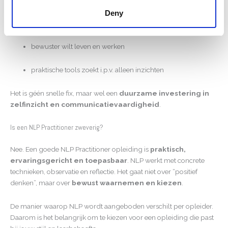
Deny
steeds tegen dezelfde thema’s aanloopt
bewuster wilt leven en werken
praktische tools zoekt i.p.v. alleen inzichten
Het is géén snelle fix, maar wel een
duurzame investering in
zelfinzicht en communicatievaardigheid
.
Is een NLP Practitioner zweverig?
Nee. Een goede NLP Practitioner opleiding is
praktisch,
ervaringsgericht en toepasbaar
. NLP werkt met concrete
technieken, observatie en reflectie. Het gaat niet over “positief
denken”, maar over
bewust waarnemen en kiezen
.
De manier waarop NLP wordt aangeboden verschilt per opleider.
Daarom is het belangrijk om te kiezen voor een opleiding die past