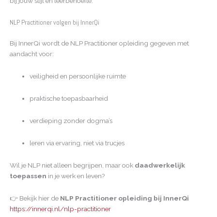
bij jouw stijl en leerbehoefte.
NLP Practitioner volgen bij InnerQi
Bij InnerQi wordt de NLP Practitioner opleiding gegeven met
aandacht voor:
veiligheid en persoonlijke ruimte
praktische toepasbaarheid
verdieping zonder dogma’s
leren via ervaring, niet via trucjes
Wil je NLP niet alleen begrijpen, maar ook
daadwerkelijk
toepassen
in je werk en leven?
👉 Bekijk hier de
NLP Practitioner opleiding bij InnerQi
https://innerqi.nl/nlp-practitioner