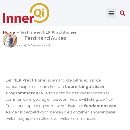
Ga
naar
de
inhoud
Home
Wat is een NLP Practitioner
Ferdinand Aukes
Wat is een NLP Practitioner?
Een
NLP Practitioner
is iemand die getraind is in de
basisprincipes en technieken van
Neuro-Linguïstisch
Programmeren (NLP)
en deze bewust kan toepassen in
communicatie, gedrag en persoonlijke ontwikkeling. De NLP
Practitioner opleiding vormt wereldwijd het
fundament van
NLP
en is bedoeld voor mensen die zichzelf en anderen beter
willen begrijpen en effectiever willen communiceren.