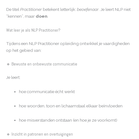
De titel
Practitioner
betekent letterlijk:
beoefenaar
. Je leert NLP niet
“kennen”, maar
doen
.
Wat leer je als NLP Practitioner?
Tijdens een NLP Practitioner opleiding ontwikkel je vaardigheden
op het gebied van:
🔹 Bewuste en onbewuste communicatie
Je leert:
hoe communicatie écht werkt
hoe woorden, toon en lichaamstaal elkaar beïnvloeden
hoe misverstanden ontstaan (en hoe je ze voorkomt)
🔹 Inzicht in patronen en overtuigingen