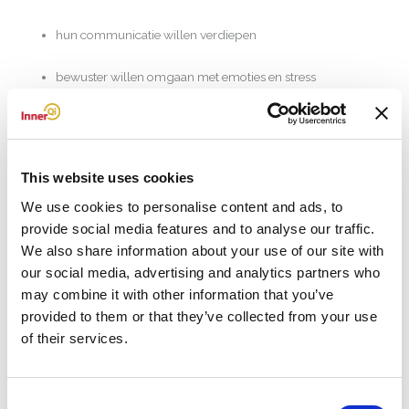
hun communicatie willen verdiepen
bewuster willen omgaan met emoties en stress
Veel deelnemers zijn werkzaam als:
leidinggevende of professional
This website uses cookies
coach, trainer of begeleider
We use cookies to personalise content and ads, to
provide social media features and to analyse our traffic.
zorg- of onderwijsprofessional
We also share information about your use of our site with
our social media, advertising and analytics partners who
ondernemer of zelfstandige
may combine it with other information that you’ve
provided to them or that they’ve collected from your use
Maar ook als je NLP puur voor
jezelf
wilt inzetten, is dit niveau
of their services.
zeer waardevol.
Wat is het verschil tussen NLP Practitioner en NLP Master?
Consent