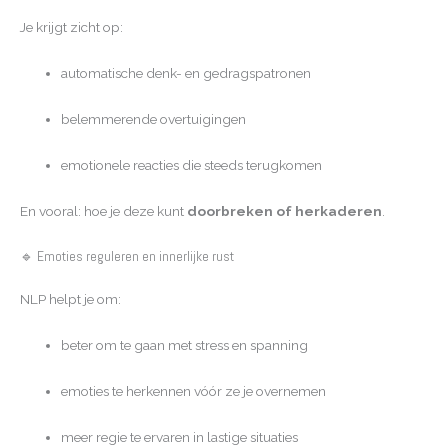
Je krijgt zicht op:
automatische denk- en gedragspatronen
belemmerende overtuigingen
emotionele reacties die steeds terugkomen
En vooral: hoe je deze kunt
doorbreken of herkaderen
.
🔹 Emoties reguleren en innerlijke rust
NLP helpt je om:
beter om te gaan met stress en spanning
emoties te herkennen vóór ze je overnemen
meer regie te ervaren in lastige situaties