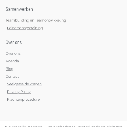
Samenwerken
Teambuilding en Teamontwikkeling
Leiderschapstraining
Over ons
Over ons
Agenda
Blog
Contact
Veelgestelde vragen
Privacy Policy
Klachtenprocedure
Kleinschalig, persoonlijk en professioneel, met erkende opleidingen