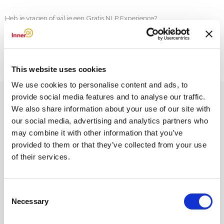
Heb je vragen of wil je een Gratis NLP Experience?
Meld je aan voor de Gratis NLP Experience
This website uses cookies
We use cookies to personalise content and ads, to
provide social media features and to analyse our traffic.
We also share information about your use of our site with
our social media, advertising and analytics partners who
InnerQi
may combine it with other information that you’ve
Oedsmawei 18 A
provided to them or that they’ve collected from your use
9001 ZJ, Grou
of their services.
Telefoon:
06 26482519
E-mail:
info @ innerqi.nl
Consent
Necessary
Selection
Aangesloten bij en geaccrediteerd door
NVNLP