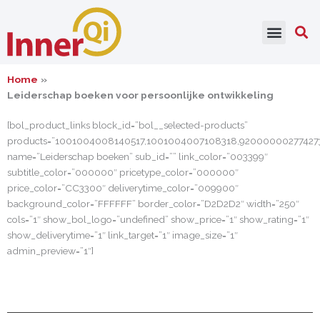
Ga
naar
de
inhoud
Home
Leiderschap boeken voor persoonlijke ontwikkeling
[bol_product_links block_id=”bol__selected-products”
products=”1001004008140517,1001004007108318,9200000027742
name=”Leiderschap boeken” sub_id=”” link_color=”003399″
subtitle_color=”000000″ pricetype_color=”000000″
price_color=”CC3300″ deliverytime_color=”009900″
background_color=”FFFFFF” border_color=”D2D2D2″ width=”250″
cols=”1″ show_bol_logo=”undefined” show_price=”1″ show_rating=”1″
show_deliverytime=”1″ link_target=”1″ image_size=”1″
admin_preview=”1″]