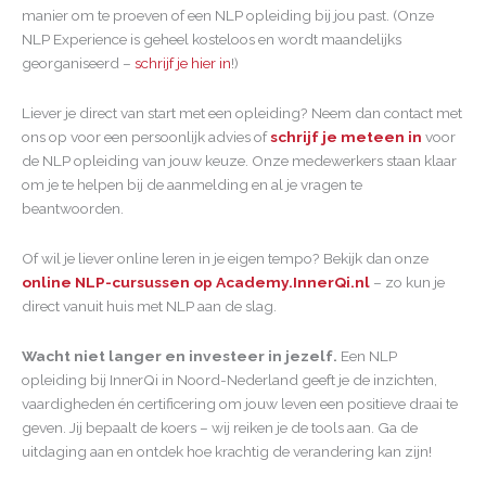
manier om te proeven of een NLP opleiding bij jou past. (Onze
NLP Experience is geheel kosteloos en wordt maandelijks
georganiseerd –
schrijf je hier in
!)
Liever je direct van start met een opleiding? Neem dan contact met
ons op voor een persoonlijk advies of
schrijf je meteen in
voor
de NLP opleiding van jouw keuze. Onze medewerkers staan klaar
om je te helpen bij de aanmelding en al je vragen te
beantwoorden.
Of wil je liever online leren in je eigen tempo? Bekijk dan onze
online NLP-cursussen op Academy.InnerQi.nl
– zo kun je
direct vanuit huis met NLP aan de slag.
Wacht niet langer en investeer in jezelf.
Een NLP
opleiding bij InnerQi in Noord-Nederland geeft je de inzichten,
vaardigheden én certificering om jouw leven een positieve draai te
geven. Jij bepaalt de koers – wij reiken je de tools aan. Ga de
uitdaging aan en ontdek hoe krachtig de verandering kan zijn!