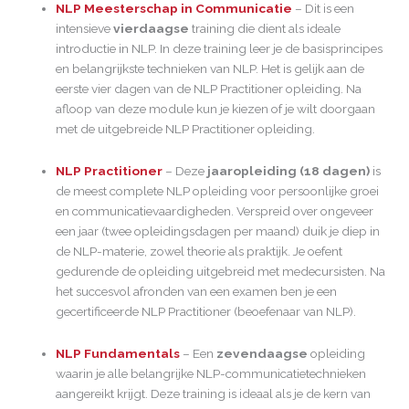
NLP Meesterschap in Communicatie
– Dit is een
intensieve
vierdaagse
training die dient als ideale
introductie in NLP. In deze training leer je de basisprincipes
en belangrijkste technieken van NLP. Het is gelijk aan de
eerste vier dagen van de NLP Practitioner opleiding. Na
afloop van deze module kun je kiezen of je wilt doorgaan
met de uitgebreide NLP Practitioner opleiding.
NLP Practitioner
– Deze
jaaropleiding (18 dagen)
is
de meest complete NLP opleiding voor persoonlijke groei
en communicatievaardigheden. Verspreid over ongeveer
een jaar (twee opleidingsdagen per maand) duik je diep in
de NLP-materie, zowel theorie als praktijk. Je oefent
gedurende de opleiding uitgebreid met medecursisten. Na
het succesvol afronden van een examen ben je een
gecertificeerde NLP Practitioner (beoefenaar van NLP).
NLP Fundamentals
– Een
zevendaagse
opleiding
waarin je alle belangrijke NLP-communicatietechnieken
aangereikt krijgt. Deze training is ideaal als je de kern van