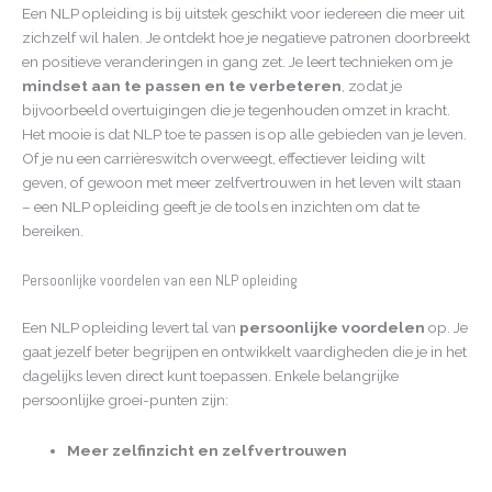
Een NLP opleiding is bij uitstek geschikt voor iedereen die meer uit
zichzelf wil halen. Je ontdekt hoe je negatieve patronen doorbreekt
en positieve veranderingen in gang zet. Je leert technieken om je
mindset aan te passen en te verbeteren
, zodat je
bijvoorbeeld overtuigingen die je tegenhouden omzet in kracht.
Het mooie is dat NLP toe te passen is op alle gebieden van je leven.
Of je nu een carrièreswitch overweegt, effectiever leiding wilt
geven, of gewoon met meer zelfvertrouwen in het leven wilt staan
– een NLP opleiding geeft je de tools en inzichten om dat te
bereiken.
Persoonlijke voordelen van een NLP opleiding
Een NLP opleiding levert tal van
persoonlijke voordelen
op. Je
gaat jezelf beter begrijpen en ontwikkelt vaardigheden die je in het
dagelijks leven direct kunt toepassen. Enkele belangrijke
persoonlijke groei-punten zijn:
Meer zelfinzicht en zelfvertrouwen