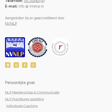
Telefoon:
06 26482519
E-mail:
info @ innerqi.nl
Aangesloten bij en geaccrediteerd door
NVNLP
L
I
F
W
i
n
a
h
n
s
c
a
k
t
e
t
e
a
b
s
d
g
o
a
i
r
o
p
n
a
k
p
Persoonlijke groei
m
-
f
NLP Meesterschap in Communicatie
NLP Practitioner opleiding
Individuele Coaching