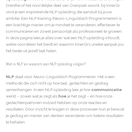
Drenthe of het noordelijke deel van Overijssel woont, bij InnerQi
vind je een inspirerende NLP opleiding die aansluit bij jouw
ambitie. Een NLP training (Neuro-Linguïstisch Programmeren) is
een krachtige manier om je mindset te veranderen, effectiever te
communiceren en zowel persoonlijk als professioneel te groeien.
In deze pagina lees je alles over wat een NLP opleiding inhoudt,
welke voordelen het biedt en waarom InnerQi’s unieke aanpak jou
het beste uit jezelf laat halen.
Wat is NLP en waarom een NLP opleiding volgen?
NLP
staat voor
Neuro-Linguïstisch Programmeren
. Het is een
methode die zich richt op hoe taal, gedachten en gedrag
samenhangen. In een NLP opleiding leer je hoe
communicatie
werkt – zowel wat je zegt als
hoe
je het zegt – en hoe onze
gedachtenpatronen invloed hebben op onze reacties en
resultaten. Door inzicht te krijgen in deze processen kun je bewust
je gedrag en manier van denken veranderen om betere resultaten
te behalen.