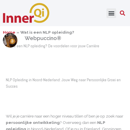
Ga
naar
de
inhoud
Home
Wat is een NLP opleiding?
Webpuccino®
Wat is een NLP opleiding? De voordelen voor jouw Carrière
NLP Opleiding in Noord-Nederland: Jouw Weg naar Persoonlijke Groei en
Succes
Wil je je carrière naar een hoger niveau tillen of ben je op zoek naar
persoonlijke ontwikkeling
? Overweeg dan een
NLP
opleiding
in Noord-Nederland. Of je nu in Friesland, Groningen,