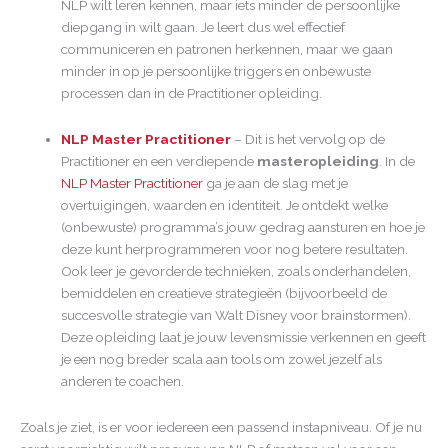
NLP wilt leren kennen, maar iets minder de persoonlijke
diepgang in wilt gaan. Je leert dus wel effectief
communiceren en patronen herkennen, maar we gaan
minder in op je persoonlijke triggers en onbewuste
processen dan in de Practitioner opleiding.
NLP Master Practitioner
– Dit is het vervolg op de
Practitioner en een verdiepende
masteropleiding
. In de
NLP Master Practitioner
ga je aan de slag met je
overtuigingen, waarden en identiteit. Je ontdekt welke
(onbewuste) programma’s jouw gedrag aansturen en hoe je
deze kunt herprogrammeren voor nog betere resultaten.
Ook leer je gevorderde technieken, zoals onderhandelen,
bemiddelen en creatieve strategieën (bijvoorbeeld de
succesvolle strategie van Walt Disney voor brainstormen).
Deze opleiding laat je jouw levensmissie verkennen en geeft
je een nog breder scala aan tools om zowel jezelf als
anderen te coachen.
Zoals je ziet, is er voor iedereen een passend instapniveau. Of je nu