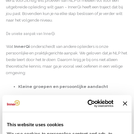
eerst voorzichtig wilt proeven van NLP of meteen vol voor een
uitgebreide opleiding wilt gaan – InnerQi heeft een traject dat bij
jou past. Bovendien kun je na elke stap beslissen of je verder wilt
naar het volgende niveau.
De unieke aanpak van InnerQi
Wat
InnerQi
onderscheidt van andere opleiders is onze
persoonlijke en praktijkgerichte aanpak. We geloven dat je NLP het
beste leert door het
te doen
. Daarom krijg je bij ons niet alleen
theoretische kennis, maar ga je vooral veel oefenen in een veilige
omgeving:
Kleine groepen en persoonlijke aandacht
Ervaren en enthousiaste trainers met
praktijkervaring
Interactief en praktijkgericht leren
This website uses cookies
We use cookies to personalise content and ads, to