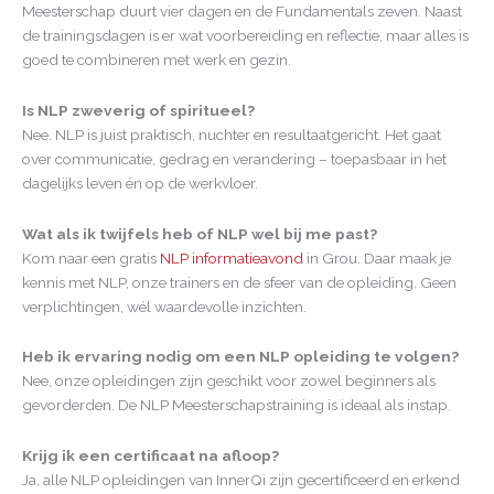
Meesterschap duurt vier dagen en de Fundamentals zeven. Naast
de trainingsdagen is er wat voorbereiding en reflectie, maar alles is
goed te combineren met werk en gezin.
Is NLP zweverig of spiritueel?
Nee. NLP is juist praktisch, nuchter en resultaatgericht. Het gaat
over communicatie, gedrag en verandering – toepasbaar in het
dagelijks leven én op de werkvloer.
Wat als ik twijfels heb of NLP wel bij me past?
Kom naar een gratis
NLP informatieavond
in Grou. Daar maak je
kennis met NLP, onze trainers en de sfeer van de opleiding. Geen
verplichtingen, wél waardevolle inzichten.
Heb ik ervaring nodig om een NLP opleiding te volgen?
Nee, onze opleidingen zijn geschikt voor zowel beginners als
gevorderden. De NLP Meesterschapstraining is ideaal als instap.
Krijg ik een certificaat na afloop?
Ja, alle NLP opleidingen van InnerQi zijn gecertificeerd en erkend