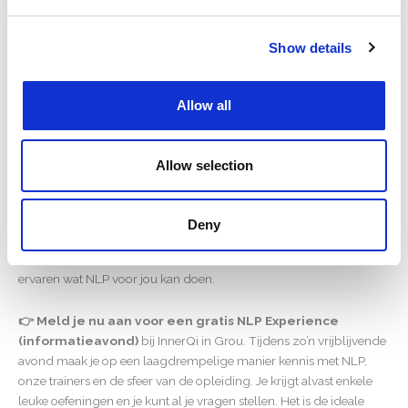
Ook als je werkgever een incompany training wil in Noord-
Show details
Nederland, ben je bij InnerQi aan het juiste adres. We komen op
aanvraag regelmatig op locatie bij bedrijven door het hele land
(inclusief de noordelijke provincies) om maatwerk NLP-trainingen
Allow all
en communicatieworkshops te verzorgen.
Klaar voor de volgende stap? Begin je NLP-avontuur bij InnerQi
Allow selection
Ben je enthousiast geworden over wat een NLP opleiding voor jou
kan betekenen? Wacht dan niet langer om de volgende stap te
Deny
zetten in jouw persoonlijke en professionele ontwikkeling.
Bij
InnerQi ben je van harte welkom
om kennis te maken en te
ervaren wat NLP voor jou kan doen.
👉 Meld je nu aan voor een gratis NLP Experience
(informatieavond)
bij InnerQi in Grou. Tijdens zo’n vrijblijvende
avond maak je op een laagdrempelige manier kennis met NLP,
onze trainers en de sfeer van de opleiding. Je krijgt alvast enkele
leuke oefeningen en je kunt al je vragen stellen. Het is de ideale