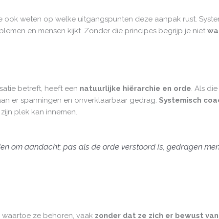
il je ook weten op welke uitgangspunten deze aanpak rust. Sys
emen en mensen kijkt. Zonder die principes begrijp je niet
wa
atie betreft, heeft een
natuurlijke hiërarchie en orde
. Als di
tstaan er spanningen en onverklaarbaar gedrag.
Systemisch coac
 zijn plek kan innemen.
den om aandacht; pas als de orde verstoord is, gedragen men
 waartoe ze behoren, vaak
zonder dat ze zich er bewust van 