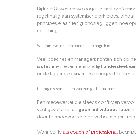
Bij InnerQi werken we dagelijks met professi
regelmatig aan systemische principes, omdat
principes eraan ten grondslag liggen, hoe op
coaching.
Waarom systemisch coachen belangrijk is
Veel coaches en managers richten zich op het 
isolatie
en ieder mens is altijd
onderdeel va
onderliggende dynamieken negeert, lossen 
Gedrag als symptoom van een groter patroon
Een medewerker die steeds conflicten veroorz
veel gevallen is dit
geen individueel falen
ma
door te onderzoeken hoe verhoudingen, rolle
Wanneer je
als coach of professional
begrijpt