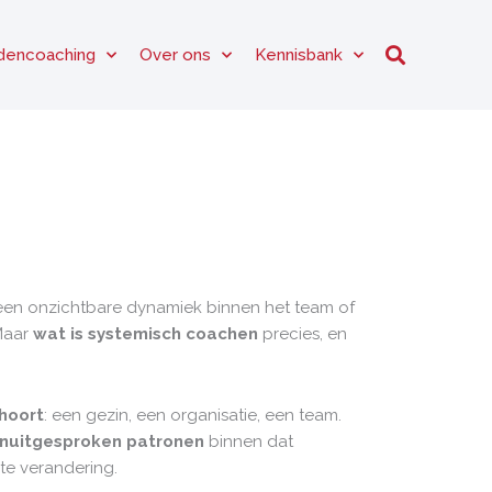
dencoaching
Over ons
Kennisbank
n een onzichtbare dynamiek binnen het team of
Maar
wat is systemisch coachen
precies, en
hoort
: een gezin, een organisatie, een team.
nuitgesproken patronen
binnen dat
te verandering.