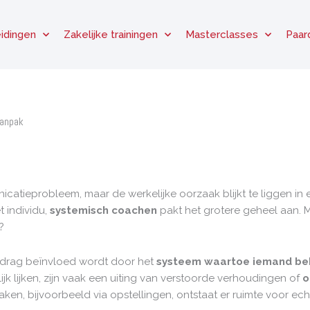
idingen
Zakelijke trainingen
Masterclasses
Paar
aanpak
icatieprobleem, maar de werkelijke oorzaak blijkt te liggen i
t individu,
systemisch coachen
pakt het grotere geheel aan. 
?
edrag beïnvloed wordt door het
systeem waartoe iemand be
jk lijken, zijn vaak een uiting van verstoorde verhoudingen of
o
en, bijvoorbeeld via opstellingen, ontstaat er ruimte voor ech