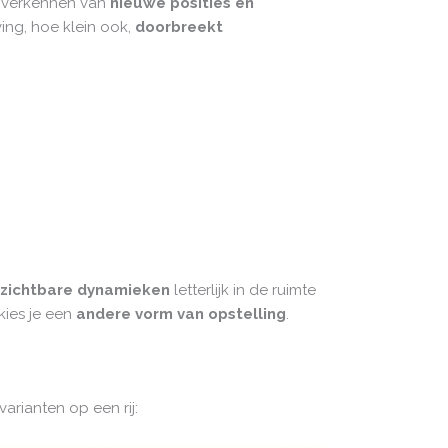
et verkennen van
nieuwe posities en
ving, hoe klein ook,
doorbreekt
zichtbare dynamieken
letterlijk in de ruimte
kies je een
andere vorm van opstelling
.
arianten op een rij: