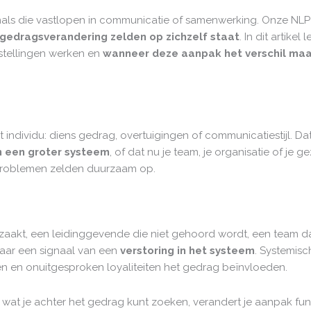
onals die vastlopen in communicatie of samenwerking. Onze NLP
gedragsverandering zelden op zichzelf staat
. In dit artike
stellingen werken en
wanneer deze aanpak het verschil ma
individu: diens gedrag, overtuigingen of communicatiestijl. Dat
n een groter systeem
, of dat nu je team, je organisatie of je 
problemen zelden duurzaam op.
aakt, een leidinggevende die niet gehoord wordt, een team da
ar een signaal van een
verstoring in het systeem
. Systemisc
n en onuitgesproken loyaliteiten het gedrag beïnvloeden.
 wat je achter het gedrag kunt zoeken, verandert je aanpak fund