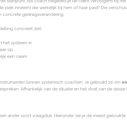
s het startpunt. Als coach begeleid je de cliënt vervolgens bij h
de plek inneemt die werkelijk bij hem of haar past? Die verschui
an concrete gedragsverandering.
elling concreet ziet:
in het systeem in
baar op
elijk een naam
kinstrumenten binnen systemisch coachen. Je gebruikt ze om
on
bespreken. Afhankelijk van de situatie en het doel van de sessie 
 een ander soort vraagstuk. Hieronder zie je de meest gebruikte v