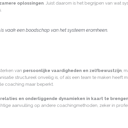
zamere oplossingen
. Juist daarom is het begrijpen van wat s
.
et, is vaak een boodschap van het systeem eromheen.
sterken van
persoonlijke vaardigheden en zelfbewustzijn
, m
isatie structureel onveilig is, of als een team te maken heeft 
uele coaching maar beperkt.
r
relaties en onderliggende dynamieken in kaart te brenge
rachtige aanvulling op andere coachingmethoden, zeker in pr