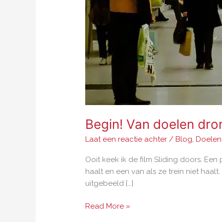
Begin! Van doelen dro
Laat een reactie achter
/
Blog
,
Doelen 
Ooit keek ik de film Sliding doors. Een 
haalt en een van als ze trein niet haalt
uitgebeeld […]
Read More »