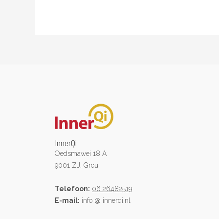
InnerQi
Oedsmawei 18 A
9001 ZJ, Grou
Telefoon:
06 26482519
E-mail:
info @ innerqi.nl