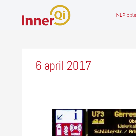
Ga
naar
NLP ople
de
inhoud
6 april 2017
Begin!
Van
doelen
dromen,