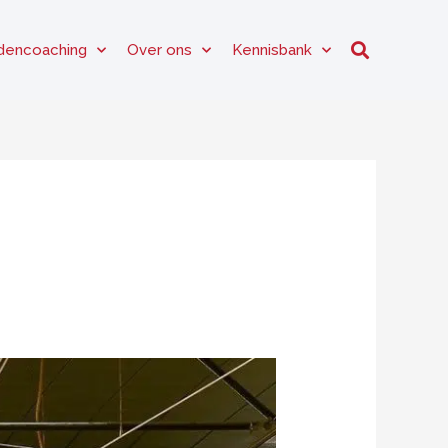
dencoaching
Over ons
Kennisbank