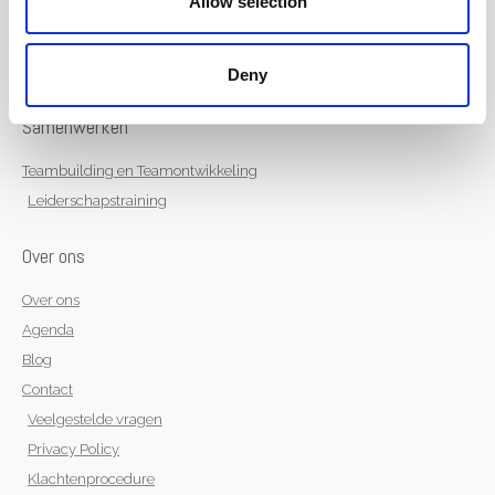
Allow selection
NLP Meesterschap in Communicatie
NLP Practitioner opleiding
Individuele Coaching
Deny
Samenwerken
Teambuilding en Teamontwikkeling
Leiderschapstraining
Over ons
Over ons
Agenda
Blog
Contact
Veelgestelde vragen
Privacy Policy
Klachtenprocedure