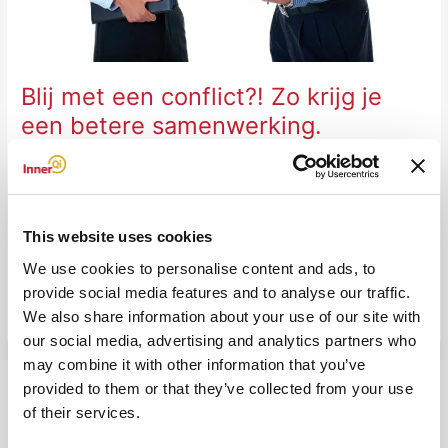
samenwerking.
Blij met een conflict?! Zo krijg je
een betere samenwerking.
Laat een reactie achter
/
Blog
/ Door
Ferdinand Aukes
Een conflict op het werk wordt vaak als negatief gezien en als een
stress factor. Een conflict kost de mensen die er mee te maken
hebben energie. Maar is dat altijd waar? Het blijkt dat conflicten op
This website uses cookies
de werkvloer zelfs goed kunnen zijn.
We use cookies to personalise content and ads, to
provide social media features and to analyse our traffic.
Read More »
We also share information about your use of our site with
our social media, advertising and analytics partners who
may combine it with other information that you’ve
provided to them or that they’ve collected from your use
of their services.