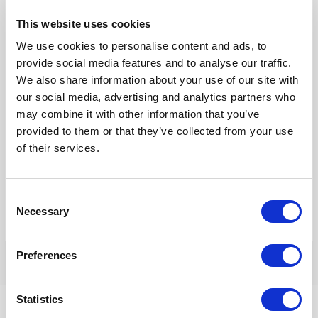
This website uses cookies
E-
We use cookies to personalise content and ads, to
mail*
provide social media features and to analyse our traffic.
We also share information about your use of our site with
our social media, advertising and analytics partners who
Site
may combine it with other information that you’ve
provided to them or that they’ve collected from your use
of their services.
Mijn naam, e-mail en site opslaan in deze browser voor de
volgende keer wanneer ik een reactie plaats.
Consent
Necessary
Selection
Preferences
Statistics