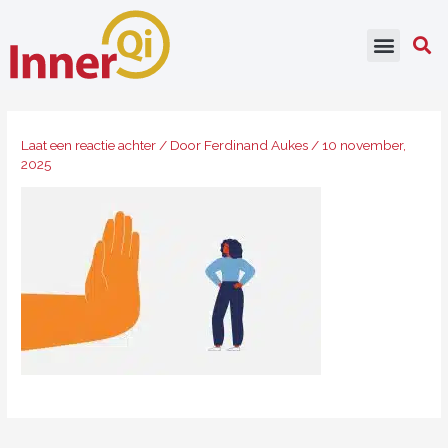
Ga
naar
de
inhoud
Laat een reactie achter
/ Door
Ferdinand Aukes
/
10 november,
2025