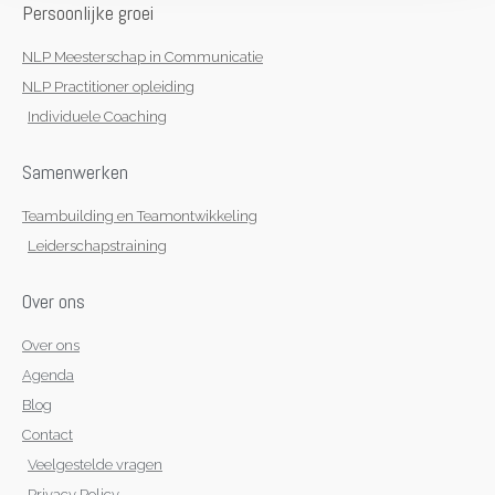
n
a
k
p
Persoonlijke groei
m
-
f
NLP Meesterschap in Communicatie
NLP Practitioner opleiding
Individuele Coaching
Samenwerken
Teambuilding en Teamontwikkeling
Leiderschapstraining
Over ons
Over ons
Agenda
Blog
Contact
Veelgestelde vragen
Privacy Policy