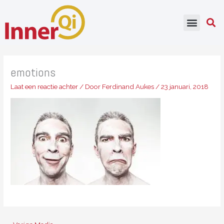
Ga
naar
de
inhoud
emotions
Laat een reactie achter
/ Door
Ferdinand Aukes
/
23 januari, 2018