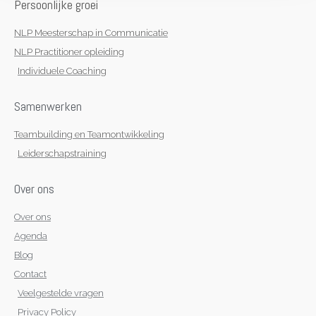
Persoonlijke groei
m
-
f
NLP Meesterschap in Communicatie
NLP Practitioner opleiding
Individuele Coaching
Samenwerken
Teambuilding en Teamontwikkeling
Leiderschapstraining
Over ons
Over ons
Agenda
Blog
Contact
Veelgestelde vragen
Privacy Policy