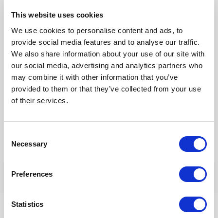
This website uses cookies
E-
We use cookies to personalise content and ads, to
mail*
provide social media features and to analyse our traffic.
We also share information about your use of our site with
Site
our social media, advertising and analytics partners who
may combine it with other information that you’ve
provided to them or that they’ve collected from your use
of their services.
Mijn naam, e-mail en site opslaan in deze browser voor de
volgende keer wanneer ik een reactie plaats.
Consent
Necessary
Selection
Preferences
Statistics