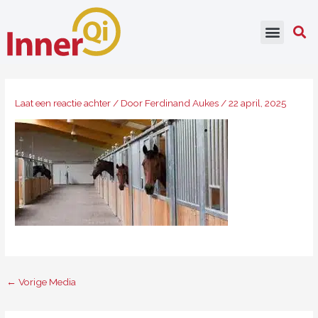
Ga
naar
de
inhoud
Laat een reactie achter
/ Door
Ferdinand Aukes
/
22 april, 2025
←
Vorige Media