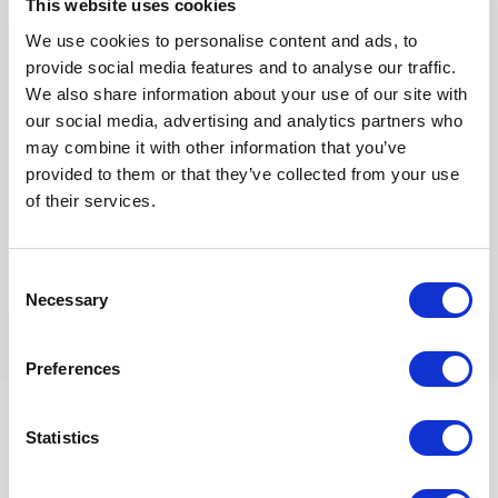
E-
This website uses cookies
mail*
We use cookies to personalise content and ads, to
provide social media features and to analyse our traffic.
Site
We also share information about your use of our site with
our social media, advertising and analytics partners who
may combine it with other information that you’ve
provided to them or that they’ve collected from your use
Mijn naam, e-mail en site opslaan in deze browser voor de
of their services.
volgende keer wanneer ik een reactie plaats.
Consent
Necessary
Selection
Preferences
Statistics
InnerQi