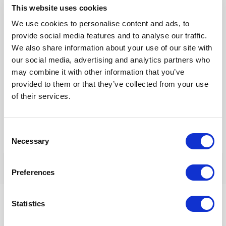
This website uses cookies
E-
We use cookies to personalise content and ads, to
mail*
provide social media features and to analyse our traffic.
We also share information about your use of our site with
Site
our social media, advertising and analytics partners who
may combine it with other information that you’ve
provided to them or that they’ve collected from your use
Mijn naam, e-mail en site opslaan in deze browser voor de
of their services.
volgende keer wanneer ik een reactie plaats.
Consent
Necessary
Selection
Preferences
Statistics