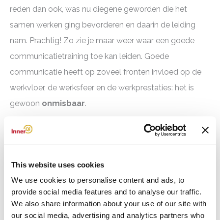
reden dan ook, was nu diegene geworden die het
samen werken ging bevorderen en daarin de leiding
nam. Prachtig! Zo zie je maar weer waar een goede
communicatietraining toe kan leiden. Goede
communicatie heeft op zoveel fronten invloed op de
werkvloer, de werksfeer en de werkprestaties: het is
gewoon
onmisbaar
.
Het resultaat van deze
training
van het zorgteam was
dat men elkaar beter accepteerde en dat het personeel
alerter en gemotiveerder
naar het werk ging. En dat
This website uses cookies
leidde weer tot minder frustraties en irritaties. Want
We use cookies to personalise content and ads, to
provide social media features and to analyse our traffic.
niemand wilde zijn of haar werk slecht doen: iedereen
We also share information about your use of our site with
deed zijn best. Het was vooral de slechte
our social media, advertising and analytics partners who