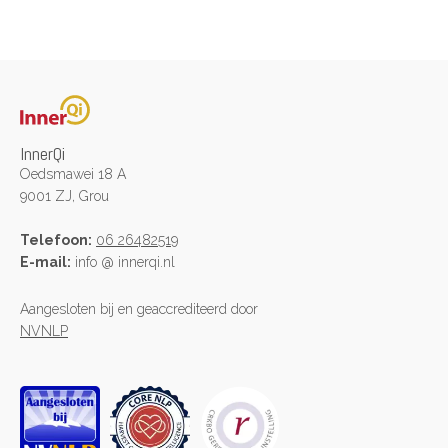
InnerQi
Oedsmawei 18 A
9001 ZJ, Grou
Telefoon:
06 26482519
E-mail:
info @ innerqi.nl
Aangesloten bij en geaccrediteerd door
NVNLP