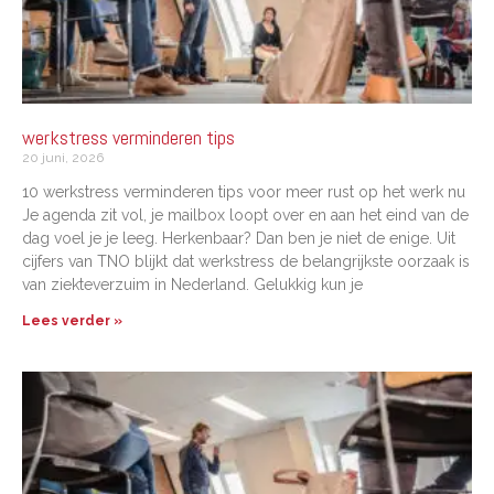
werkstress verminderen tips
20 juni, 2026
10 werkstress verminderen tips voor meer rust op het werk nu
Je agenda zit vol, je mailbox loopt over en aan het eind van de
dag voel je je leeg. Herkenbaar? Dan ben je niet de enige. Uit
cijfers van TNO blijkt dat werkstress de belangrijkste oorzaak is
van ziekteverzuim in Nederland. Gelukkig kun je
Lees verder »