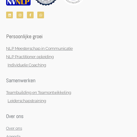
L
I
F
W
i
n
a
h
n
s
c
a
k
t
e
t
e
a
b
s
d
g
o
a
i
r
o
p
n
a
k
p
Persoonlijke groei
m
-
f
NLP Meesterschap in Communicatie
NLP Practitioner opleiding
Individuele Coaching
Samenwerken
Teambuilding en Teamontwikkeling
Leiderschapstraining
Over ons
Over ons
Agenda