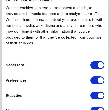
mail*
We use cookies to personalise content and ads, to
provide social media features and to analyse our traffic.
Site
We also share information about your use of our site with
our social media, advertising and analytics partners who
may combine it with other information that you’ve
Mijn naam, e-mail en site opslaan in deze browser voor de
provided to them or that they’ve collected from your use
volgende keer wanneer ik een reactie plaats.
of their services.
Consent
Necessary
Selection
Preferences
Statistics
InnerQi