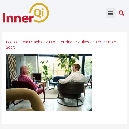
Ga
naar
de
inhoud
Laat een reactie achter
/ Door
Ferdinand Aukes
/
10 november,
2025