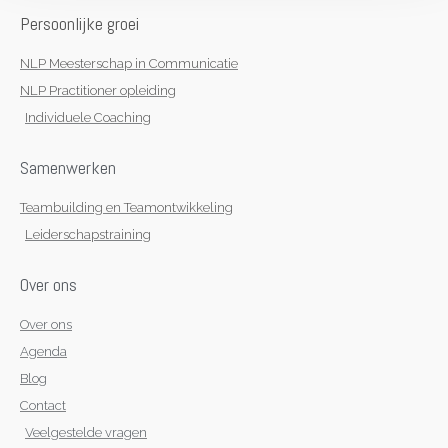
i
r
o
p
n
a
k
p
Persoonlijke groei
m
-
f
NLP Meesterschap in Communicatie
NLP Practitioner opleiding
Individuele Coaching
Samenwerken
Teambuilding en Teamontwikkeling
Leiderschapstraining
Over ons
Over ons
Agenda
Blog
Contact
Veelgestelde vragen