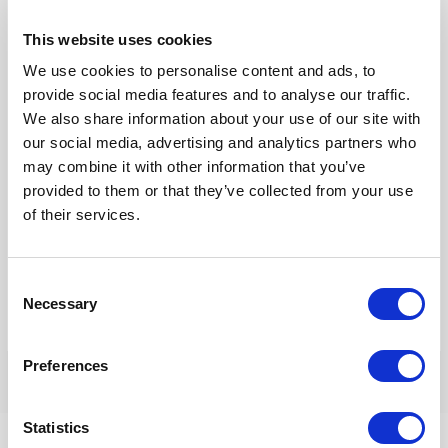
This website uses cookies
We use cookies to personalise content and ads, to
E-
mail*
provide social media features and to analyse our traffic.
We also share information about your use of our site with
our social media, advertising and analytics partners who
Site
may combine it with other information that you’ve
provided to them or that they’ve collected from your use
of their services.
Mijn naam, e-mail en site opslaan in deze browser voor de
volgende keer wanneer ik een reactie plaats.
Consent
Necessary
Selection
Preferences
Statistics