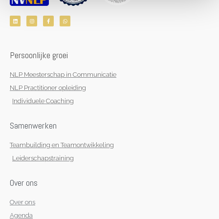
L
I
F
W
i
n
a
h
n
s
c
a
k
t
e
t
e
a
b
s
d
g
o
a
i
r
o
p
n
a
k
p
Persoonlijke groei
m
-
f
NLP Meesterschap in Communicatie
NLP Practitioner opleiding
Individuele Coaching
Samenwerken
Teambuilding en Teamontwikkeling
Leiderschapstraining
Over ons
Over ons
Agenda