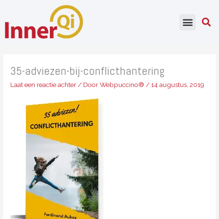
Ga
naar
de
inhoud
35-adviezen-bij-conflicthantering
Laat een reactie achter
/ Door
Webpuccino®
/
14 augustus, 2019