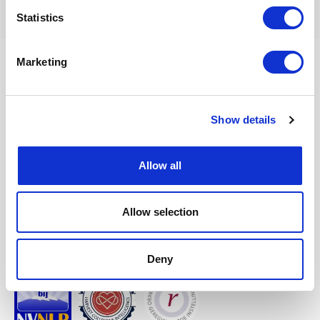
Statistics
Marketing
InnerQi
Show details
Oedsmawei 18 A
9001 ZJ, Grou
Allow all
Telefoon:
06 26482519
E-mail:
info @ innerqi.nl
Allow selection
Aangesloten bij en geaccrediteerd door
NVNLP
Deny