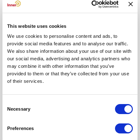
Naam*
This website uses cookies
We use cookies to personalise content and ads, to
provide social media features and to analyse our traffic.
E-
We also share information about your use of our site with
mail*
our social media, advertising and analytics partners who
may combine it with other information that you’ve
provided to them or that they’ve collected from your use
Site
of their services.
Mijn naam, e-mail en site opslaan in deze browser voor de
Consent
volgende keer wanneer ik een reactie plaats.
Necessary
Selection
Preferences