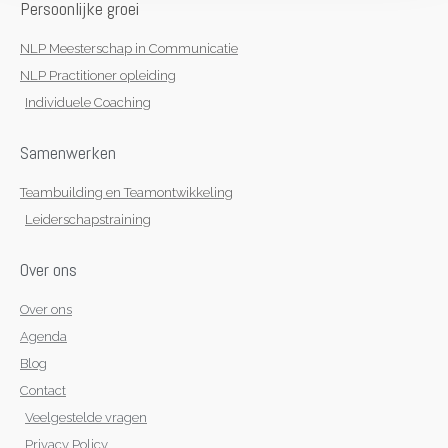
n
a
k
p
Persoonlijke groei
m
-
f
NLP Meesterschap in Communicatie
NLP Practitioner opleiding
Individuele Coaching
Samenwerken
Teambuilding en Teamontwikkeling
Leiderschapstraining
Over ons
Over ons
Agenda
Blog
Contact
Veelgestelde vragen
Privacy Policy