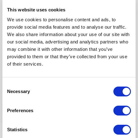
This website uses cookies
E-
We use cookies to personalise content and ads, to
mail*
provide social media features and to analyse our traffic.
We also share information about your use of our site with
our social media, advertising and analytics partners who
Site
may combine it with other information that you’ve
provided to them or that they’ve collected from your use
of their services.
Mijn naam, e-mail en site opslaan in deze browser voor de
volgende keer wanneer ik een reactie plaats.
Consent
Necessary
Selection
Preferences
Statistics