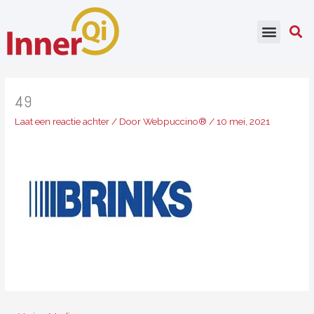
Ga
naar
de
inhoud
49
Laat een reactie achter
/ Door
Webpuccino®
/
10 mei, 2021