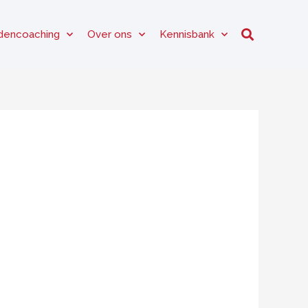
dencoaching
Over ons
Kennisbank