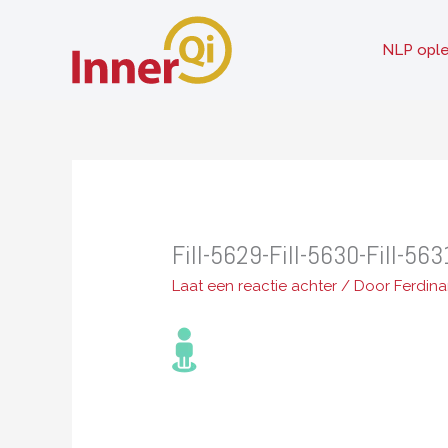
Ga
naar
NLP ople
de
inhoud
Fill-5629-Fill-5630-Fill-563
Laat een reactie achter
/ Door
Ferdin