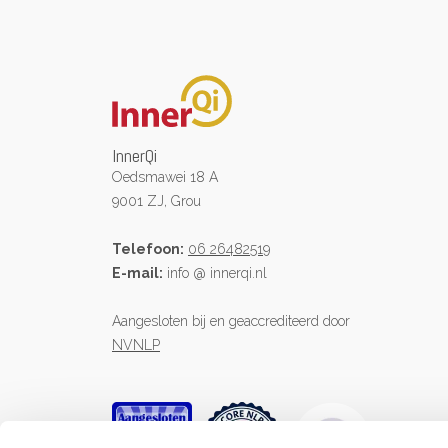
InnerQi
Oedsmawei 18 A
9001 ZJ, Grou
Telefoon:
06 26482519
E-mail:
info @ innerqi.nl
Aangesloten bij en geaccrediteerd door
NVNLP