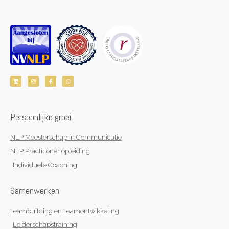
L
I
F
W
i
n
a
h
n
s
c
a
k
t
e
t
e
a
b
s
d
g
o
a
i
r
o
p
n
a
k
p
Persoonlijke groei
m
-
f
NLP Meesterschap in Communicatie
NLP Practitioner opleiding
Individuele Coaching
Samenwerken
Teambuilding en Teamontwikkeling
Leiderschapstraining