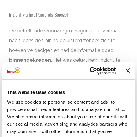
Inzicht via het Paard als Spiegel
De betreffende woonzorgmanager uit dit verhaal
had tijdens de training geluisterd zonder zich te
hoeven verdedigen en had de informatie goed
binnengekregen
. Het was gelukt hem inzicht te
geven in zijn stijl van leiding geven. Dankzij het paard
in de ring, dat zijn gedrag en dat van zijn collega’s
had
gespiegeld
en waarbij zijn dominantie als
This website uses cookies
leidinggevende duidelijk naar voren was gekomen.
We use cookies to personalise content and ads, to
provide social media features and to analyse our traffic.
We also share information about your use of our site with
De praktische insteek van mijn trainingsmethode
our social media, advertising and analytics partners who
met het
Paard als Spiegel
had hem meer geraakt
may combine it with other information that you’ve