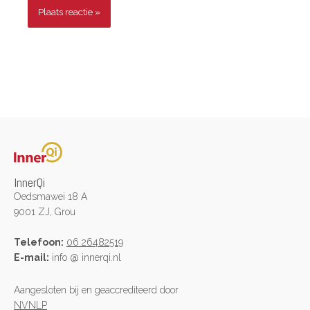
InnerQi
Oedsmawei 18 A
9001 ZJ, Grou
Telefoon:
06 26482519
E-mail:
info @ innerqi.nl
Aangesloten bij en geaccrediteerd door
NVNLP