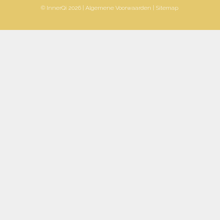
© InnerQi 2026 |
Algemene Voorwaarden
|
Sitemap