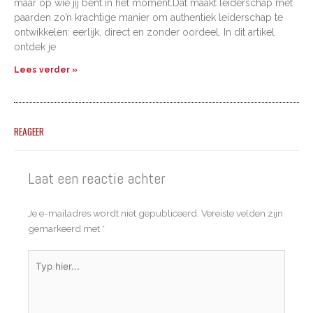
maar op wie jij bent in het moment.Dat maakt leiderschap met
paarden zo’n krachtige manier om authentiek leiderschap te
ontwikkelen: eerlijk, direct en zonder oordeel. In dit artikel
ontdek je
Lees verder »
REAGEER
Laat een reactie achter
Je e-mailadres wordt niet gepubliceerd.
Vereiste velden zijn
gemarkeerd met
*
Typ
hier...