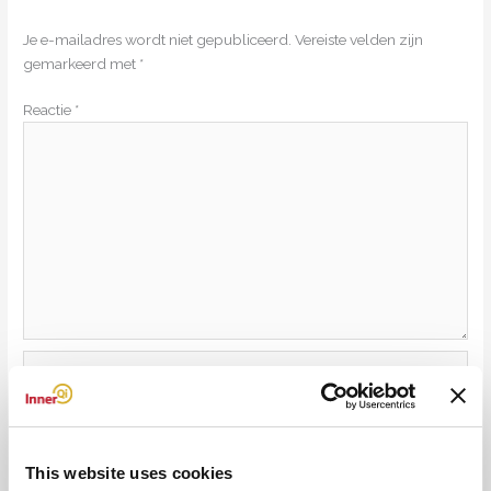
Je e-mailadres wordt niet gepubliceerd.
Vereiste velden zijn
gemarkeerd met
*
Reactie
*
Naam*
E-
This website uses cookies
mail*