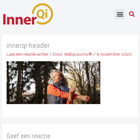
Ga
naar
de
inhoud
innerqi-header
Laat een reactie achter
/ Door
Webpuccino®
/
6 november, 2020
Geef een reactie