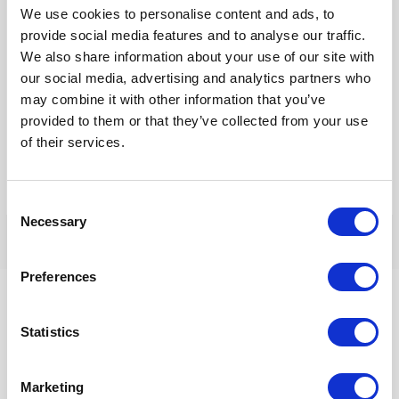
We use cookies to personalise content and ads, to
provide social media features and to analyse our traffic.
Site
We also share information about your use of our site with
our social media, advertising and analytics partners who
may combine it with other information that you’ve
Mijn naam, e-mail en site opslaan in deze browser voor de
provided to them or that they’ve collected from your use
volgende keer wanneer ik een reactie plaats.
of their services.
Consent
Necessary
Selection
Preferences
Statistics
InnerQi
Oedsmawei 18 A
Marketing
9001 ZJ, Grou