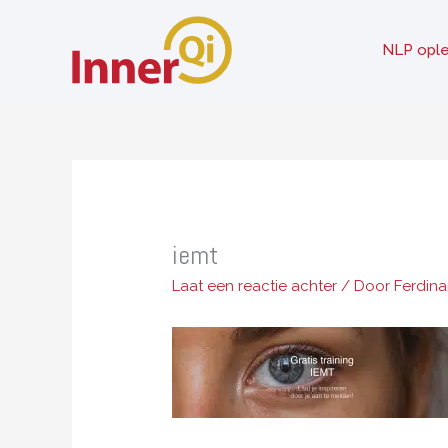
Ga
naar
NLP ople
de
inhoud
iemt
Laat een reactie achter
/ Door
Ferdin