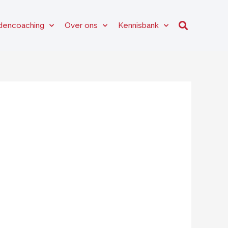
dencoaching
Over ons
Kennisbank