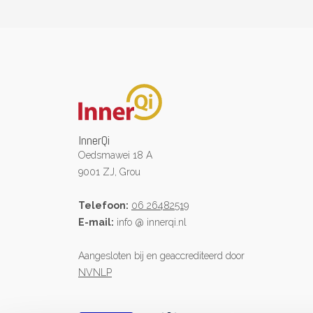
InnerQi
Oedsmawei 18 A
9001 ZJ, Grou
Telefoon:
06 26482519
E-mail:
info @ innerqi.nl
Aangesloten bij en geaccrediteerd door
NVNLP