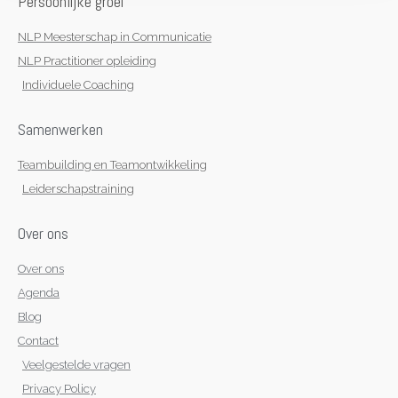
Persoonlijke groei
m
-
f
NLP Meesterschap in Communicatie
NLP Practitioner opleiding
Individuele Coaching
Samenwerken
Teambuilding en Teamontwikkeling
Leiderschapstraining
Over ons
Over ons
Agenda
Blog
Contact
Veelgestelde vragen
Privacy Policy