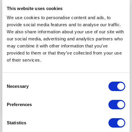
This website uses cookies
E-
We use cookies to personalise content and ads, to
mail*
provide social media features and to analyse our traffic.
We also share information about your use of our site with
Site
our social media, advertising and analytics partners who
may combine it with other information that you’ve
provided to them or that they’ve collected from your use
of their services.
Mijn naam, e-mail en site opslaan in deze browser voor de
volgende keer wanneer ik een reactie plaats.
Consent
Necessary
Selection
Preferences
Statistics