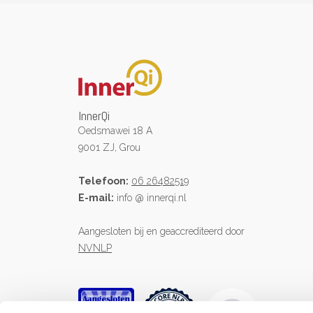
InnerQi
Oedsmawei 18 A
9001 ZJ, Grou
Telefoon:
06 26482519
E-mail:
info @ innerqi.nl
Aangesloten bij en geaccrediteerd door
NVNLP