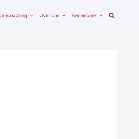
dencoaching
Over ons
Kennisbank