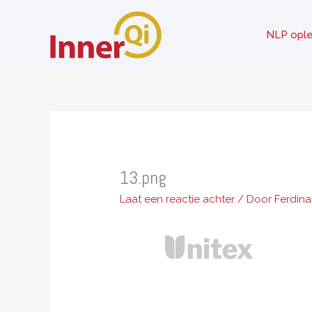
Ga
naar
NLP ople
de
inhoud
13.png
Laat een reactie achter
/ Door
Ferdin