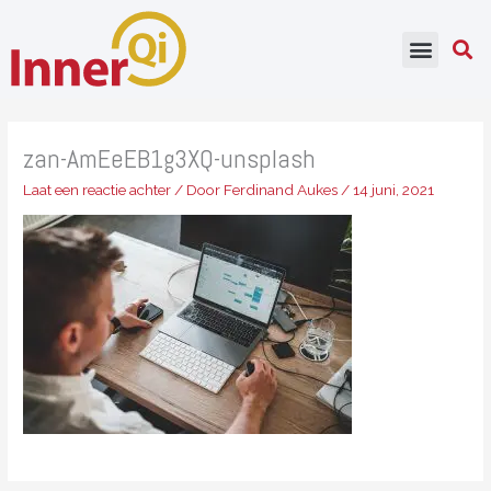
Ga
naar
de
inhoud
zan-AmEeEB1g3XQ-unsplash
Laat een reactie achter
/ Door
Ferdinand Aukes
/
14 juni, 2021