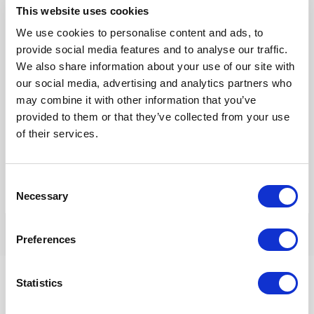
This website uses cookies
E-
We use cookies to personalise content and ads, to
mail*
provide social media features and to analyse our traffic.
We also share information about your use of our site with
Site
our social media, advertising and analytics partners who
may combine it with other information that you’ve
provided to them or that they’ve collected from your use
Mijn naam, e-mail en site opslaan in deze browser voor de
of their services.
volgende keer wanneer ik een reactie plaats.
Consent
Necessary
Selection
Preferences
Statistics