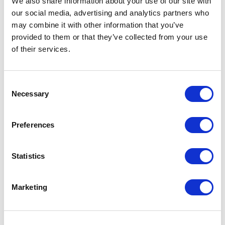
We also share information about your use of our site with
our social media, advertising and analytics partners who
may combine it with other information that you’ve
provided to them or that they’ve collected from your use
of their services.
Situationeel leiderschap
Consent
Necessary
10 juli, 2023
Selection
Leidinggeven met precisie: Ontdek de geheimen van
situationeel leiderschap en verbeter de teamprestaties”.
Preferences
Goed leiderschap begint nooit bij de leider zelf, maar bij
de mens ...
Statistics
Lees meer →
Marketing