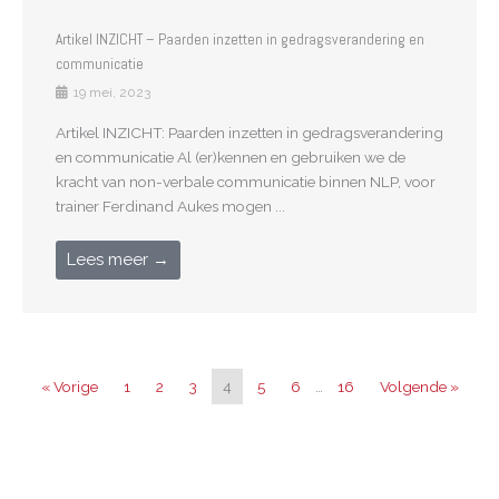
Artikel INZICHT – Paarden inzetten in gedragsverandering en
communicatie
19 mei, 2023
Artikel INZICHT: Paarden inzetten in gedragsverandering
en communicatie Al (er)kennen en gebruiken we de
kracht van non-verbale communicatie binnen NLP, voor
trainer Ferdinand Aukes mogen ...
Lees meer →
« Vorige
1
2
3
4
5
6
…
16
Volgende »