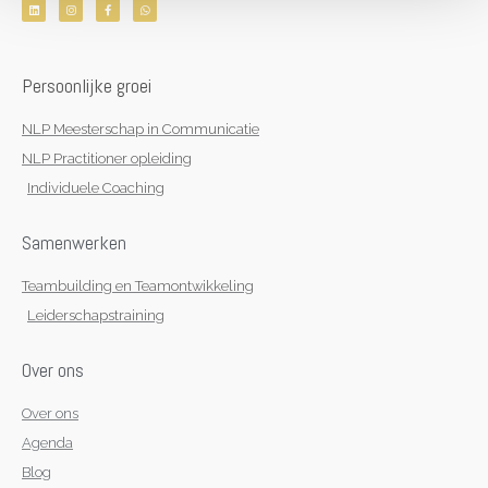
L
I
F
W
i
n
a
h
n
s
c
a
k
t
e
t
e
a
b
s
d
g
o
a
i
r
o
p
n
a
k
p
Persoonlijke groei
m
-
f
NLP Meesterschap in Communicatie
NLP Practitioner opleiding
Individuele Coaching
Samenwerken
Teambuilding en Teamontwikkeling
Leiderschapstraining
Over ons
Over ons
Agenda
Blog