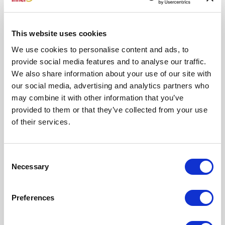
Groeien
in
NLP
This website uses cookies
conflicthantering:
3
We use cookies to personalise content and ads, to
tips
provide social media features and to analyse our traffic.
om
We also share information about your use of our site with
Groeien in NLP conflicthantering: 3
daar
our social media, advertising and analytics partners who
beter
tips om daar beter mee om te gaan
may combine it with other information that you’ve
mee
provided to them or that they’ve collected from your use
Laat een reactie achter
/
Blog
,
Relatie
/ Door
Ferdinand Aukes
om
of their services.
te
Conflicthantering begint vaak bij het conflict dat niemand
gaan
benoemt Niet elk conflict is luid.Sterker nog: de meeste conflicten
op het werk zijn juist stil. Iedereen voelt dat er iets schuurt, maar
Consent
niemand zegt het hardop. Vergaderingen verlopen netjes, de
Necessary
Selection
samenwerking oogt professioneel, en toch is er spanning. Blikken
worden vermeden. Grapjes krijgen een scherpe ondertoon.
Preferences
Read More »