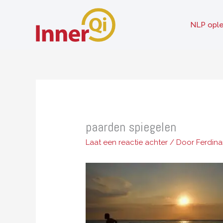
Ga
naar
NLP ople
de
inhoud
paarden spiegelen
Laat een reactie achter
/ Door
Ferdin