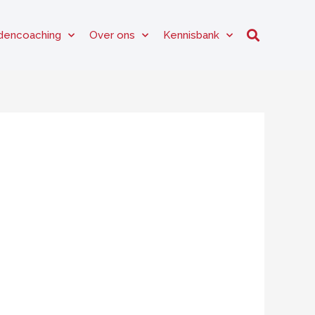
dencoaching
Over ons
Kennisbank