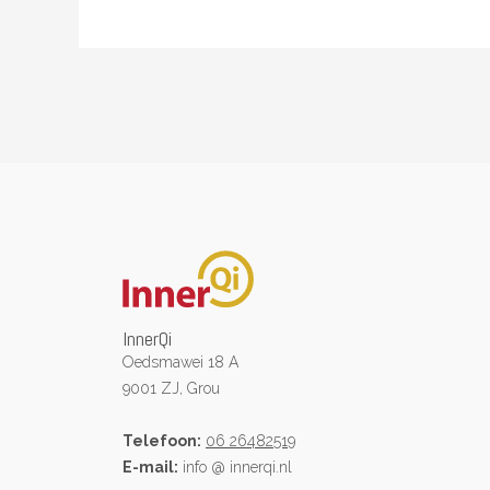
InnerQi
Oedsmawei 18 A
9001 ZJ, Grou
Telefoon:
06 26482519
E-mail:
info @ innerqi.nl