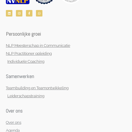
L
I
F
W
i
n
a
h
n
s
c
a
k
t
e
t
e
a
b
s
d
g
o
a
i
r
o
p
n
a
k
p
Persoonlijke groei
m
-
f
NLP Meesterschap in Communicatie
NLP Practitioner opleiding
Individuele Coaching
Samenwerken
Teambuilding en Teamontwikkeling
Leiderschapstraining
Over ons
Over ons
Agenda