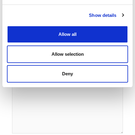
Show details
REAGEER
Allow all
Laat een reactie achter
Allow selection
Je e-mailadres wordt niet gepubliceerd.
Vereiste velden zijn
gemarkeerd met
*
Deny
Typ
hier...