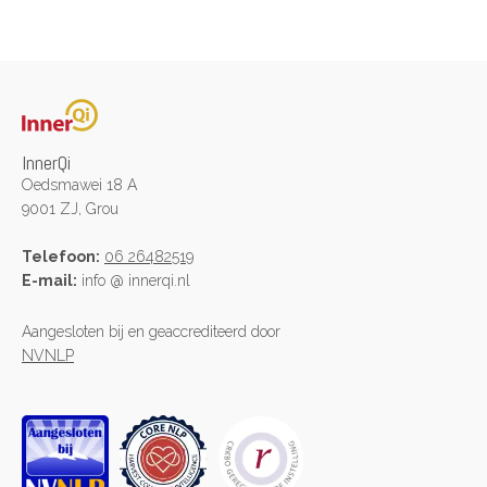
InnerQi
Oedsmawei 18 A
9001 ZJ, Grou
Telefoon:
06 26482519
E-mail:
info @ innerqi.nl
Aangesloten bij en geaccrediteerd door
NVNLP