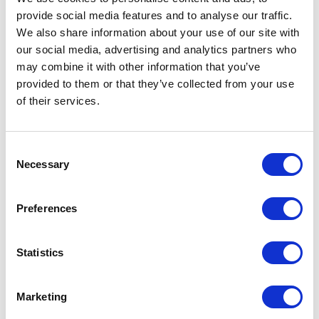
provide social media features and to analyse our traffic.
We also share information about your use of our site with
our social media, advertising and analytics partners who
may combine it with other information that you’ve
provided to them or that they’ve collected from your use
of their services.
Consent
Necessary
Selection
zelfvertrouwen krijgen ga verder dan doelen stellen
16 oktober, 2017
Preferences
Meer zelfvertrouwen krijgen en benieuwd hoe je dat kunt
aanpakken? Er bestaan verschillende strategieën, waaronder
die van verder gaan dan doelen stellen. Een doel stellen is
Statistics
immers niet zo moeilijk. De kunst zit ‘m in het behalen van die
doelen. Je kunt effectief werken aan zelfvertrouwen krijgen
door goed te leren hoe je doelen stelt.
Marketing
Lees verder »