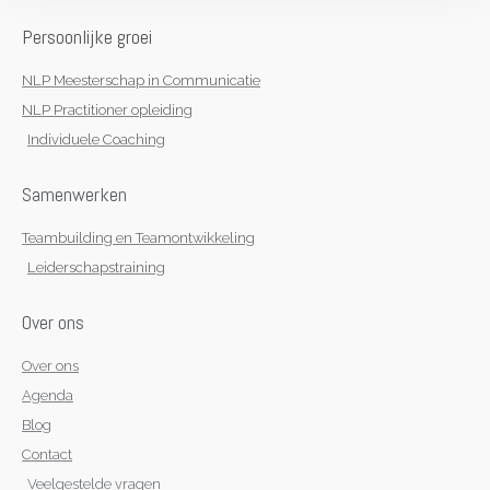
d
g
o
a
i
r
o
p
n
a
k
p
Persoonlijke groei
m
-
f
NLP Meesterschap in Communicatie
NLP Practitioner opleiding
Individuele Coaching
Samenwerken
Teambuilding en Teamontwikkeling
Leiderschapstraining
Over ons
Over ons
Agenda
Blog
Contact
Veelgestelde vragen