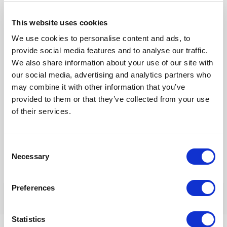
Naam*
This website uses cookies
We use cookies to personalise content and ads, to
E-
provide social media features and to analyse our traffic.
mail*
We also share information about your use of our site with
our social media, advertising and analytics partners who
Site
may combine it with other information that you’ve
provided to them or that they’ve collected from your use
of their services.
Mijn naam, e-mail en site opslaan in deze browser voor de
volgende keer wanneer ik een reactie plaats.
Consent
Necessary
Selection
Preferences
Statistics