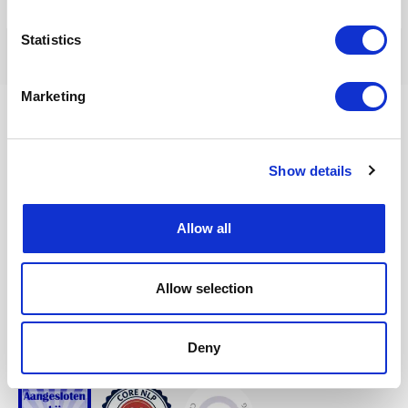
Statistics
Marketing
InnerQi
Show details
Oedsmawei 18 A
9001 ZJ, Grou
Allow all
Telefoon:
06 26482519
E-mail:
info @ innerqi.nl
Allow selection
Aangesloten bij en geaccrediteerd door
NVNLP
Deny