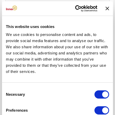
This website uses cookies
Naam*
We use cookies to personalise content and ads, to
provide social media features and to analyse our traffic.
We also share information about your use of our site with
E-
our social media, advertising and analytics partners who
mail*
may combine it with other information that you’ve
provided to them or that they’ve collected from your use
of their services.
Site
Consent
Mijn naam, e-mail en site opslaan in deze browser voor de
Necessary
Selection
volgende keer wanneer ik een reactie plaats.
Preferences