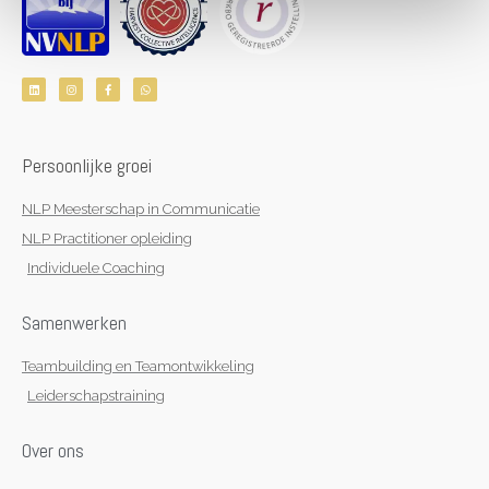
L
I
F
W
i
n
a
h
n
s
c
a
k
t
e
t
e
a
b
s
d
g
o
a
i
r
o
p
n
a
k
p
Persoonlijke groei
m
-
f
NLP Meesterschap in Communicatie
NLP Practitioner opleiding
Individuele Coaching
Samenwerken
Teambuilding en Teamontwikkeling
Leiderschapstraining
Over ons