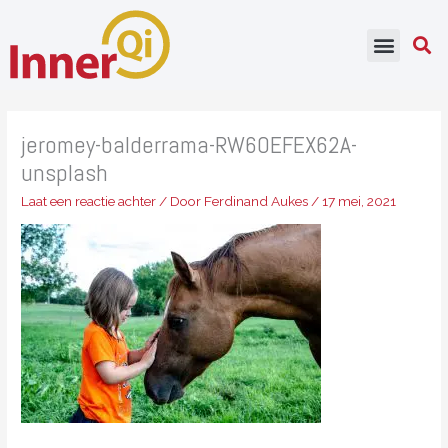
Ga
naar
de
inhoud
jeromey-balderrama-RW6OEFEX62A-
unsplash
Laat een reactie achter
/ Door
Ferdinand Aukes
/
17 mei, 2021