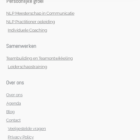
Persoonlijke groei
m
-
f
NLP Meesterschap in Communicatie
NLP Practitioner opleiding
Individuele Coaching
Samenwerken
Teambuilding en Teamontwikkeling
Leiderschapstraining
Over ons
Over ons
Agenda
Blog
Contact
Veelgestelde vragen
Privacy Policy