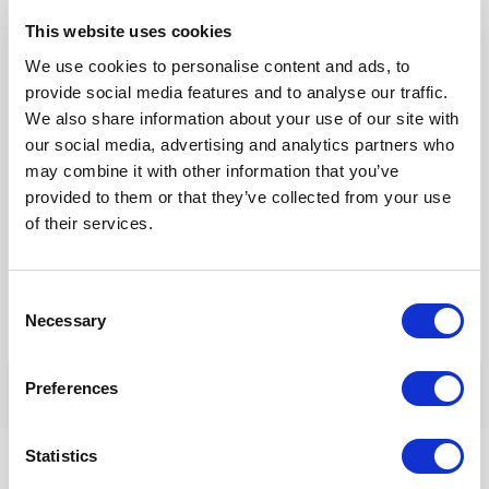
This website uses cookies
E-
We use cookies to personalise content and ads, to
mail*
provide social media features and to analyse our traffic.
We also share information about your use of our site with
Site
our social media, advertising and analytics partners who
may combine it with other information that you’ve
provided to them or that they’ve collected from your use
of their services.
Mijn naam, e-mail en site opslaan in deze browser voor de
volgende keer wanneer ik een reactie plaats.
Consent
Necessary
Selection
Preferences
Statistics