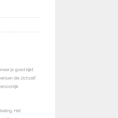
neer je goed kijkt
mensen die zichzelf
ersoonlijk
keling. Het