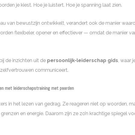
orden je kiest. Hoe je luistert. Hoe je spanning laat zien.
eau van bewustzijn ontwikkelt, verandert ook de manier waar
orden flexibeler, opener en effectiever — omdat de manier 
 bij de inzichten uit de
persoonlijk-leiderschap gids
, waar j
n zelfvertrouwen communiceert.
llen met leiderschapstraining met paarden
ers in het lezen van gedrag. Ze reageren niet op woorden, maa
 grenzen en energie. Daarom zijn ze zo’n krachtige spiegel voo