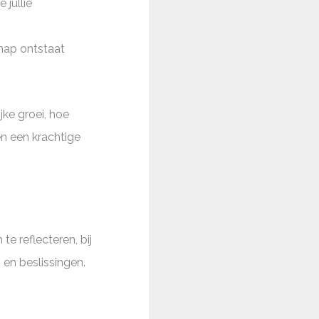
 jullie
chap ontstaat
ijke groei, hoe
n een krachtige
e reflecteren, bij
 en beslissingen.