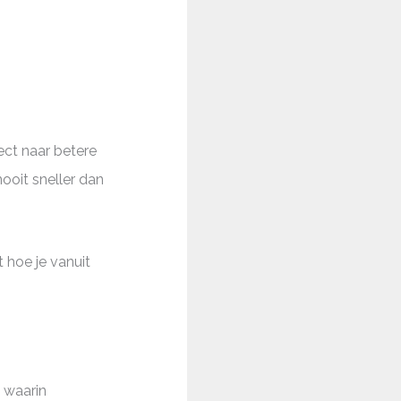
ect naar betere
nooit sneller dan
t hoe je vanuit
 waarin