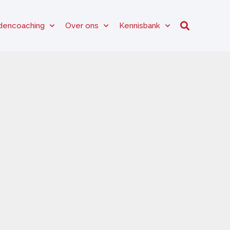
dencoaching
Over ons
Kennisbank