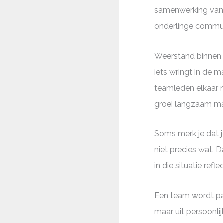
samenwerking vanz
onderlinge communi
Weerstand binnen 
iets wringt in de 
teamleden elkaar n
groei langzaam ma
Soms merk je dat je
niet precies wat. D
in die situatie re
Een team wordt pas
maar uit persoonlij