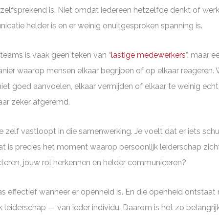
elfsprekend is. Niet omdat iedereen hetzelfde denkt of wer
catie helder is en er weinig onuitgesproken spanning is.
teams is vaak geen teken van “
lastige medewerkers
”, maar e
manier waarop mensen elkaar begrijpen of op elkaar reageren.
iet goed aanvoelen, elkaar vermijden of elkaar te weinig ech
ar zeker afgeremd.
 zelf vastloopt in die samenwerking. Je voelt dat er iets schu
at is precies het moment waarop persoonlijk leiderschap zicht
flecteren, jouw rol herkennen en helder communiceren?
 effectief wanneer er openheid is. En die openheid ontstaat ni
k leiderschap — van ieder individu. Daarom is het zo belangrij