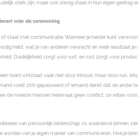
udelijk sterk zijn, maar ook stevig staan in hun eigen gedrag
dament onder alle samenwerking
lt of staat met communicatie. Wanneer je helder kunt verwoo
 nodig hebt, wat je van anderen verwacht en welk resultaat je
kheid. Duidelijkheid zorgt voor rust, en rust zorgt voor producti
en team ontstaat vaak niet door inhoud, maar door ruis. Iet
emand voelt zich gepasseerd of iemand denkt dat de ander het
illen de meeste mensen helemaal geen conflict; ze willen voor
ikkelen van persoonlijk leiderschap zo waardevol binnen zak
te worden van je eigen manier van communiceren. Hoe je bin