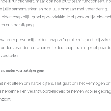
 hoe jij functioneert, maar ook hoe jouw team functioneert, hoe
 jullie samenwerken en hoe jullie omgaan met verandering.
leiderschap blijft groei oppervlakkig. Mét persoonlijk leiders
uwen en vooruitgang.
je waarom persoonlijk leiderschap zo’n grote rol speelt bij zakel
onder verandert en waarom leiderschapstraining met paarde
 versterken.
 als motor voor zakelijke groei
ait niet alleen om harde cijfers. Het gaat om het vermogen om t
te herkennen en verantwoordelijkheid te nemen voor je gedrag
nzicht.