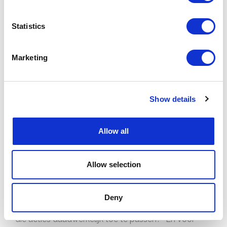
zijn om mee te bewegen, en of ze zich bekwaam
voelen. Deze input geeft je een
concreet
Statistics
overzicht
van knelpunten per persoon of per team.
Marketing
Start met diagnose per individu
Je voert de diagnose uit door
gerichte
Show details
gesprekken
te plannen waarin je per ADKAR-stap
specifieke vragen
stelt. Voor Awareness vraag je
Allow all
bijvoorbeeld: “Begrijp je waarom we deze
verandering doorvoeren?” Bij Desire: “Zie je
Allow selection
persoonlijk voordeel in deze nieuwe werkwijze?”
Voor Knowledge: “Weet je welke acties je morgen
Deny
anders moet uitvoeren?” Bij Ability: “Lukt het je om
die acties daadwerkelijk toe te passen?” En voor