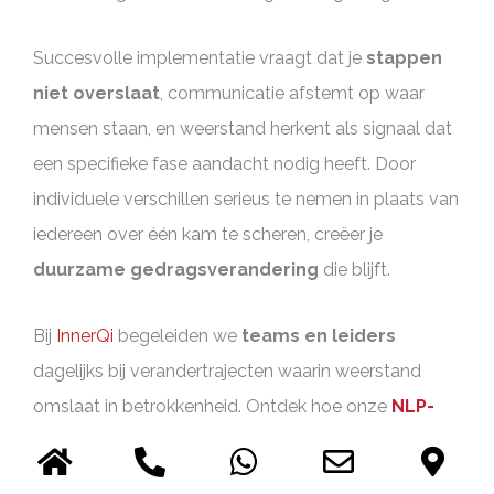
Succesvolle implementatie vraagt dat je
stappen
niet overslaat
, communicatie afstemt op waar
mensen staan, en weerstand herkent als signaal dat
een specifieke fase aandacht nodig heeft. Door
individuele verschillen serieus te nemen in plaats van
iedereen over één kam te scheren, creëer je
duurzame gedragsverandering
die blijft.
Bij
InnerQi
begeleiden we
teams en leiders
dagelijks bij verandertrajecten waarin weerstand
omslaat in betrokkenheid. Ontdek hoe onze
NLP-
gebaseerde aanpak
jouw organisatie helpt
verandering niet alleen door te voeren, maar ook