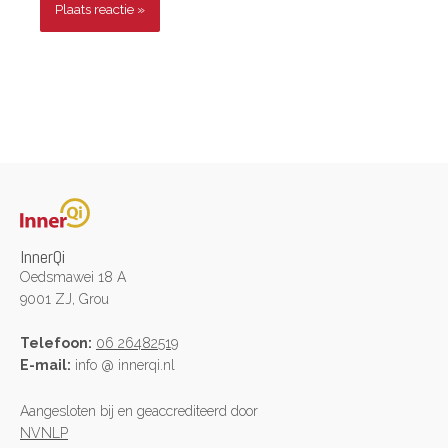
InnerQi
Oedsmawei 18 A
9001 ZJ, Grou
Telefoon:
06 26482519
E-mail:
info @ innerqi.nl
Aangesloten bij en geaccrediteerd door
NVNLP