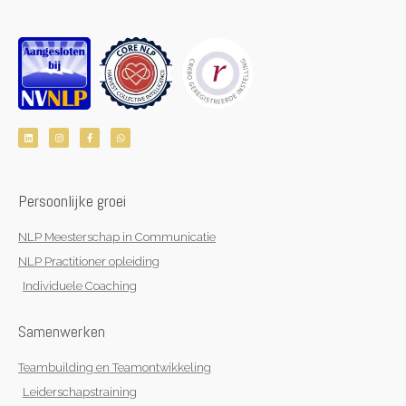
L
I
F
W
i
n
a
h
n
s
c
a
k
t
e
t
e
a
b
s
d
g
o
a
i
r
o
p
n
a
k
p
Persoonlijke groei
m
-
f
NLP Meesterschap in Communicatie
NLP Practitioner opleiding
Individuele Coaching
Samenwerken
Teambuilding en Teamontwikkeling
Leiderschapstraining