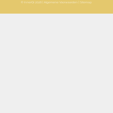
© InnerQi 2026 |
Algemene Voorwaarden
|
Sitemap