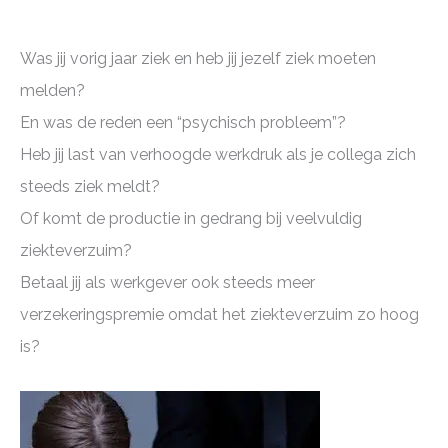
Was jij vorig jaar ziek en heb jij jezelf ziek moeten
melden?
En was de reden een “psychisch probleem”?
Heb jij last van verhoogde werkdruk als je collega zich
steeds ziek meldt?
Of komt de productie in gedrang bij veelvuldig
ziekteverzuim?
Betaal jij als werkgever ook steeds meer
verzekeringspremie omdat het ziekteverzuim zo hoog
is?