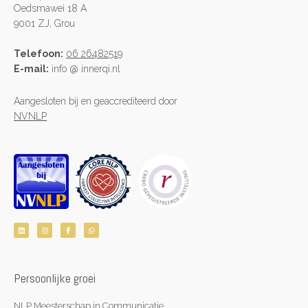
Oedsmawei 18 A
9001 ZJ, Grou
Telefoon:
06 26482519
E-mail:
info @ innerqi.nl
Aangesloten bij en geaccrediteerd door
NVNLP
L
I
F
W
i
n
a
h
n
s
c
a
k
t
e
t
e
a
b
s
d
g
o
a
i
r
o
p
n
a
k
p
Persoonlijke groei
m
-
f
NLP Meesterschap in Communicatie