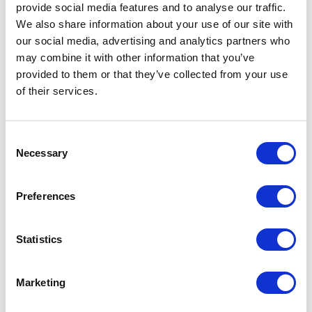
provide social media features and to analyse our traffic.
10 werkstress verminderen tips voor meer rust op het werk nu
Je agenda zit vol, je mailbox loopt over en aan het eind van de
We also share information about your use of our site with
dag voel je je leeg. Herkenbaar? Dan ben je niet de enige. Uit
our social media, advertising and analytics partners who
cijfers van TNO blijkt dat werkstress de belangrijkste oorzaak is
may combine it with other information that you’ve
van ziekteverzuim in Nederland. Gelukkig kun je
provided to them or that they’ve collected from your use
Lees verder »
of their services.
Consent
Necessary
Selection
Preferences
Statistics
Marketing
Praktisch veranderingsmanagement stappenplan in 8
stappen